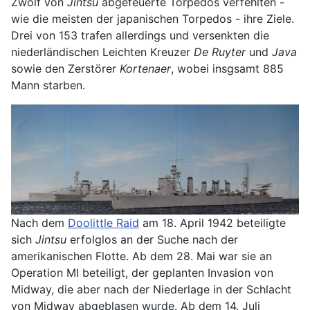
Zwölf von
Jintsu
abgefeuerte Torpedos verfehlten -
wie die meisten der japanischen Torpedos - ihre Ziele.
Drei von 153 trafen allerdings und versenkten die
niederländischen Leichten Kreuzer
De Ruyter
und
Java
sowie den Zerstörer
Kortenaer
, wobei insgsamt 885
Mann starben.
Nach dem
Doolittle Raid
am 18. April 1942 beteiligte
sich
Jintsu
erfolglos an der Suche nach der
amerikanischen Flotte. Ab dem 28. Mai war sie an
Operation MI beteiligt, der geplanten Invasion von
Midway, die aber nach der Niederlage in der Schlacht
von Midway abgeblasen wurde. Ab dem 14. Juli