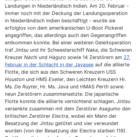
Landungen in Niederländisch Indien. Am 20. Februar -
immer noch mit der Deckung der Landungsoperation
in Niederländisch Indien beschäftigt - wurde sie
erfolglos von dem amerikanischen U-Boot
Pickerel
angegriffen, das allerdings auch den Gegenangriffen
entkommen konnte. Bei einer weiteren Geleitoperation
traf
Jintsu
und ihr Schwesterschiff
Naka
, die Schweren
Kreuzer
Nachi
und
Haguro
sowie 14 Zerstörern am
27.
Februar in der Schlacht in der Javasee
auf die alliierte
Flotte, die sich aus den Schweren Kreuzern USS
Houston
und HMS
Exeter
, den Leichten Kreuzern Hr.
Ms.
De Ruyter
, Hr. Ms.
Java
und HMAS
Perth
sowie
neun Zerstörern zusammensetzte. Die japanische
Flotte konnte die alliierte vernichtend schlagen.
Jintsu
versenkte zusammen mit dem Zerstörer
Asagumo
den
britischen Zerstörer
Electra
, wobei ein Mann der
Besatzung der
Jintsu
getötet und vier verwundet
wurden (von der Besatzung der Electra starben 119).