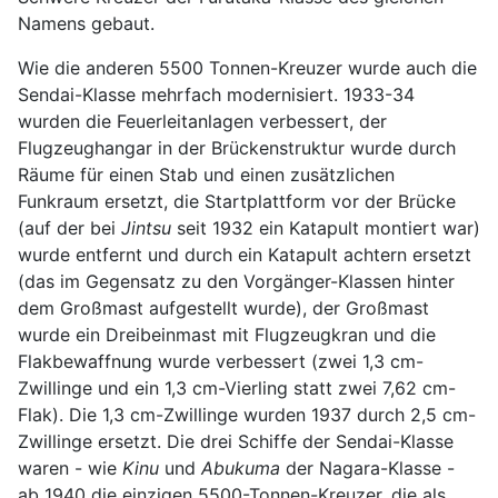
Namens gebaut.
Wie die anderen 5500 Tonnen-Kreuzer wurde auch die
Sendai-Klasse mehrfach modernisiert. 1933-34
wurden die Feuerleitanlagen verbessert, der
Flugzeughangar in der Brückenstruktur wurde durch
Räume für einen Stab und einen zusätzlichen
Funkraum ersetzt, die Startplattform vor der Brücke
(auf der bei
Jintsu
seit 1932 ein Katapult montiert war)
wurde entfernt und durch ein Katapult achtern ersetzt
(das im Gegensatz zu den Vorgänger-Klassen hinter
dem Großmast aufgestellt wurde), der Großmast
wurde ein Dreibeinmast mit Flugzeugkran und die
Flakbewaffnung wurde verbessert (zwei 1,3 cm-
Zwillinge und ein 1,3 cm-Vierling statt zwei 7,62 cm-
Flak). Die 1,3 cm-Zwillinge wurden 1937 durch 2,5 cm-
Zwillinge ersetzt. Die drei Schiffe der Sendai-Klasse
waren - wie
Kinu
und
Abukuma
der Nagara-Klasse -
ab 1940 die einzigen 5500-Tonnen-Kreuzer, die als