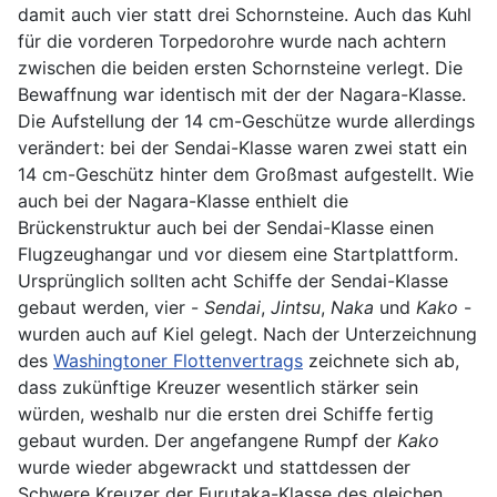
damit auch vier statt drei Schornsteine. Auch das Kuhl
für die vorderen Torpedorohre wurde nach achtern
zwischen die beiden ersten Schornsteine verlegt. Die
Bewaffnung war identisch mit der der Nagara-Klasse.
Die Aufstellung der 14 cm-Geschütze wurde allerdings
verändert: bei der Sendai-Klasse waren zwei statt ein
14 cm-Geschütz hinter dem Großmast aufgestellt. Wie
auch bei der Nagara-Klasse enthielt die
Brückenstruktur auch bei der Sendai-Klasse einen
Flugzeughangar und vor diesem eine Startplattform.
Ursprünglich sollten acht Schiffe der Sendai-Klasse
gebaut werden, vier -
Sendai
,
Jintsu
,
Naka
und
Kako
-
wurden auch auf Kiel gelegt. Nach der Unterzeichnung
des
Washingtoner Flottenvertrags
zeichnete sich ab,
dass zukünftige Kreuzer wesentlich stärker sein
würden, weshalb nur die ersten drei Schiffe fertig
gebaut wurden. Der angefangene Rumpf der
Kako
wurde wieder abgewrackt und stattdessen der
Schwere Kreuzer der Furutaka-Klasse des gleichen