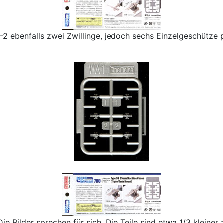
A-2 ebenfalls zwei Zwillinge, jedoch sechs Einzelgeschütze 
e Bilder sprechen für sich. Die Teile sind etwa 1/3 kleiner 