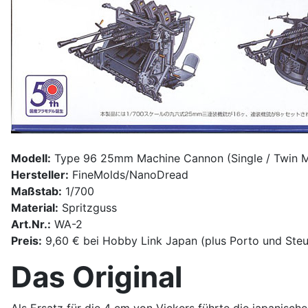
Modell:
Type 96 25mm Machine Cannon (Single / Twin 
Hersteller:
FineMolds/NanoDread
Maßstab:
1/700
Material:
Spritzguss
Art.Nr.:
WA-2
Preis:
9,60 € bei Hobby Link Japan (plus Porto und Ste
Das Original
Als Ersatz für die 4 cm von Vickers führte die japanisc