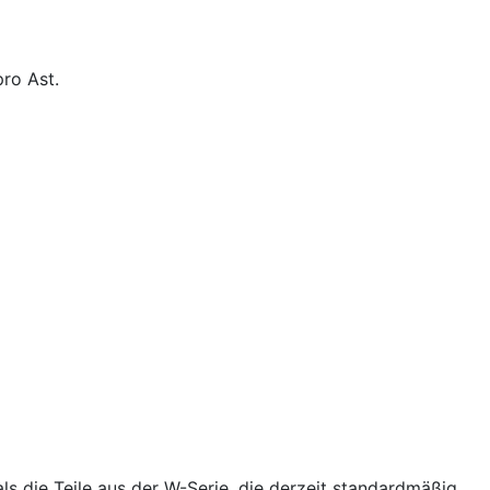
pro Ast.
als die Teile aus der W-Serie, die derzeit standardmäßig