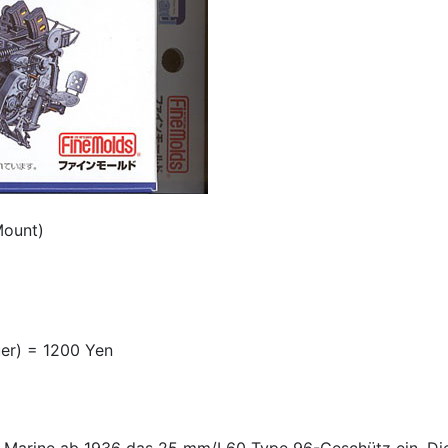
Mount)
uer) = 1200 Yen
he Marine ab 1936 das 25 mm/L60 Type 96-Geschütz ein. Die