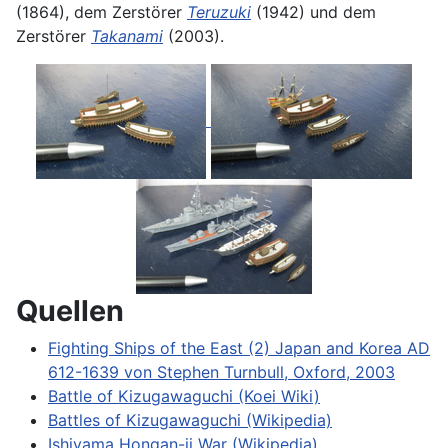
(1864), dem Zerstörer
Teruzuki
(1942) und dem
Zerstörer
Takanami
(2003).
Quellen
Fighting Ships of the East (2) Japan and Korea AD
612-1639 von Stephen Turnbull, Oxford, 2003
Battle of Kizugawaguchi (Koei Wiki)
Battles of Kizugawaguchi (Wikipedia)
Ishiyama Hongan-ji War (Wikipedia)