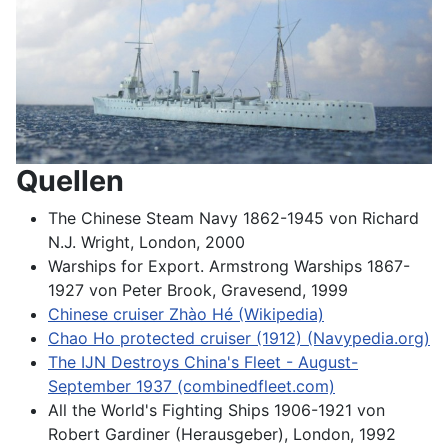
Quellen
The Chinese Steam Navy 1862-1945 von Richard
N.J. Wright, London, 2000
Warships for Export. Armstrong Warships 1867-
1927 von Peter Brook, Gravesend, 1999
Chinese cruiser Zhào Hé (Wikipedia)
Chao Ho protected cruiser (1912) (Navypedia.org)
The IJN Destroys China's Fleet - August-
September 1937 (combinedfleet.com)
All the World's Fighting Ships 1906-1921 von
Robert Gardiner (Herausgeber), London, 1992