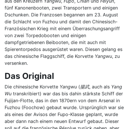
aus den Kreuzern
Yangwu
,
Fupo
,
Chian
und
Feiyun
,
fünf Kanonenbooten, zwei Transportern und einigen
Dschunken. Die Franzosen begannen am 23. August
die Schlacht von Fuzhou und damit den Chinesisch-
Französischen Krieg mit einem Überraschungsangriff
von zwei Torpedobooten und einigen
dampfgetriebenen Beibooten, die mit auch mit
Spierentorpedos ausgerüstet waren. Diesen gelang es
das chinesische Flaggschiff, die Korvette
Yangwu
, zu
versenken.
Das Original
Die chinesische Korvette
Yangwu
(
揚武
, auch als
Yang
Wu
transkribiert) war das bis dahin stärkste Schiff der
Fujijan-Flotte, das in den 1870ern von dem Arsenal in
Fuzhou (Foochow) gebaut wurde. Ursprünglich war sie
als eines der Avisos der Fupo-Klasse geplant, wurde
aber dann nach einem neuen Entwurf gebaut. Dieser
soll auf die französische
Résolue
zurück gehen, aber