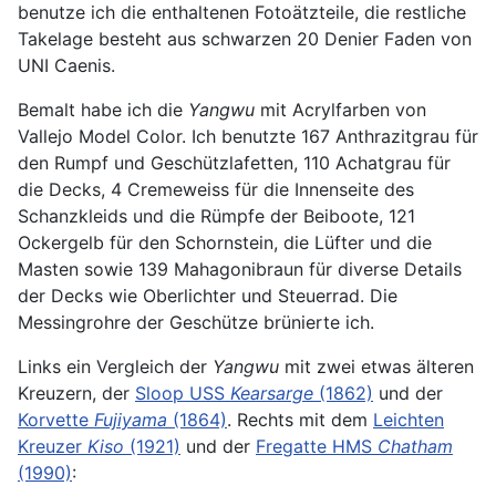
benutze ich die enthaltenen Fotoätzteile, die restliche
Takelage besteht aus schwarzen 20 Denier Faden von
UNI Caenis.
Bemalt habe ich die
Yangwu
mit Acrylfarben von
Vallejo Model Color. Ich benutzte 167 Anthrazitgrau für
den Rumpf und Geschützlafetten, 110 Achatgrau für
die Decks, 4 Cremeweiss für die Innenseite des
Schanzkleids und die Rümpfe der Beiboote, 121
Ockergelb für den Schornstein, die Lüfter und die
Masten sowie 139 Mahagonibraun für diverse Details
der Decks wie Oberlichter und Steuerrad. Die
Messingrohre der Geschütze brünierte ich.
Links ein Vergleich der
Yangwu
mit zwei etwas älteren
Kreuzern, der
Sloop USS
Kearsarge
(1862)
und der
Korvette
Fujiyama
(1864)
. Rechts mit dem
Leichten
Kreuzer
Kiso
(1921)
und der
Fregatte HMS
Chatham
(1990)
: