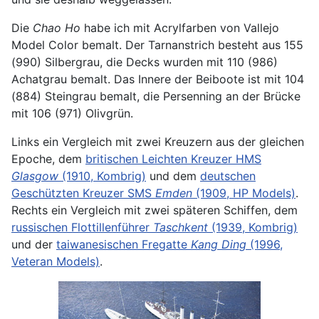
Die
Chao Ho
habe ich mit Acrylfarben von Vallejo
Model Color bemalt. Der Tarnanstrich besteht aus 155
(990) Silbergrau, die Decks wurden mit 110 (986)
Achatgrau bemalt. Das Innere der Beiboote ist mit 104
(884) Steingrau bemalt, die Persenning an der Brücke
mit 106 (971) Olivgrün.
Links ein Vergleich mit zwei Kreuzern aus der gleichen
Epoche, dem
britischen Leichten Kreuzer HMS
Glasgow
(1910, Kombrig)
und dem
deutschen
Geschützten Kreuzer SMS
Emden
(1909, HP Models)
.
Rechts ein Vergleich mit zwei späteren Schiffen, dem
russischen Flottillenführer
Taschkent
(1939, Kombrig)
und der
taiwanesischen Fregatte
Kang Ding
(1996,
Veteran Models)
.