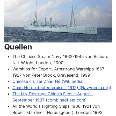
Quellen
The Chinese Steam Navy 1862-1945 von Richard
N.J. Wright, London, 2000
Warships for Export. Armstrong Warships 1867-
1927 von Peter Brook, Gravesend, 1999
Chinese cruiser Zhào Hé (Wikipedia)
Chao Ho protected cruiser (1912) (Navypedia.org)
The IJN Destroys China's Fleet - August-
September 1937 (combinedfleet.com)
All the World's Fighting Ships 1906-1921 von
Robert Gardiner (Herausgeber), London, 1992