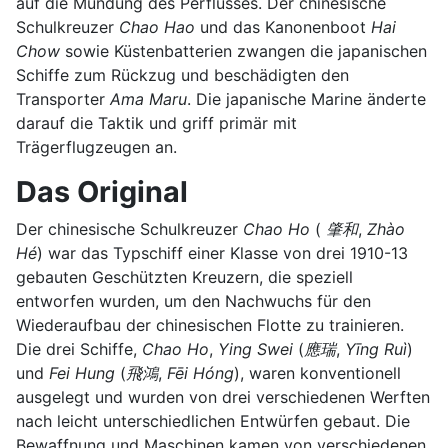
auf die Mündung des Perflusses. Der chinesische
Schulkreuzer
Chao Hao
und das Kanonenboot
Hai
Chow
sowie Küstenbatterien zwangen die japanischen
Schiffe zum Rückzug und beschädigten den
Transporter
Ama Maru
. Die japanische Marine änderte
darauf die Taktik und griff primär mit
Trägerflugzeugen an.
Das Original
Der chinesische Schulkreuzer
Chao Ho
(
肇和
,
Zhào
Hé
) war das Typschiff einer Klasse von drei 1910-13
gebauten Geschützten Kreuzern, die speziell
entworfen wurden, um den Nachwuchs für den
Wiederaufbau der chinesischen Flotte zu trainieren.
Die drei Schiffe,
Chao Ho
,
Ying Swei
(
應瑞
,
Yīng Ruì
)
und
Fei Hung
(
飛鴻
,
Fēi Hóng
), waren konventionell
ausgelegt und wurden von drei verschiedenen Werften
nach leicht unterschiedlichen Entwürfen gebaut. Die
Bewaffnung und Maschinen kamen von verschiedenen