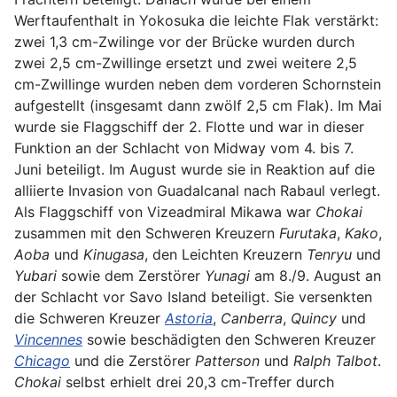
Werftaufenthalt in Yokosuka die leichte Flak verstärkt:
zwei 1,3 cm-Zwilinge vor der Brücke wurden durch
zwei 2,5 cm-Zwillinge ersetzt und zwei weitere 2,5
cm-Zwillinge wurden neben dem vorderen Schornstein
aufgestellt (insgesamt dann zwölf 2,5 cm Flak). Im Mai
wurde sie Flaggschiff der 2. Flotte und war in dieser
Funktion an der Schlacht von Midway vom 4. bis 7.
Juni beteiligt. Im August wurde sie in Reaktion auf die
alliierte Invasion von Guadalcanal nach Rabaul verlegt.
Als Flaggschiff von Vizeadmiral Mikawa war
Chokai
zusammen mit den Schweren Kreuzern
Furutaka
,
Kako
,
Aoba
und
Kinugasa
, den Leichten Kreuzern
Tenryu
und
Yubari
sowie dem Zerstörer
Yunagi
am 8./9. August an
der Schlacht vor Savo Island beteiligt. Sie versenkten
die Schweren Kreuzer
Astoria
,
Canberra
,
Quincy
und
Vincennes
sowie beschädigten den Schweren Kreuzer
Chicago
und die Zerstörer
Patterson
und
Ralph Talbot
.
Chokai
selbst erhielt drei 20,3 cm-Treffer durch