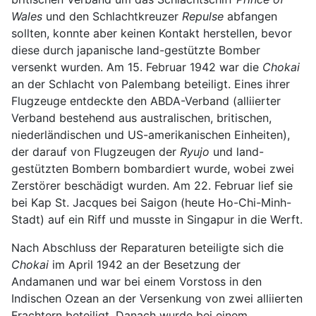
Wales
und den Schlachtkreuzer
Repulse
abfangen
sollten, konnte aber keinen Kontakt herstellen, bevor
diese durch japanische land-gestützte Bomber
versenkt wurden. Am 15. Februar 1942 war die
Chokai
an der Schlacht von Palembang beteiligt. Eines ihrer
Flugzeuge entdeckte den ABDA-Verband (alliierter
Verband bestehend aus australischen, britischen,
niederländischen und US-amerikanischen Einheiten),
der darauf von Flugzeugen der
Ryujo
und land-
gestützten Bombern bombardiert wurde, wobei zwei
Zerstörer beschädigt wurden. Am 22. Februar lief sie
bei Kap St. Jacques bei Saigon (heute Ho-Chi-Minh-
Stadt) auf ein Riff und musste in Singapur in die Werft.
Nach Abschluss der Reparaturen beteiligte sich die
Chokai
im April 1942 an der Besetzung der
Andamanen und war bei einem Vorstoss in den
Indischen Ozean an der Versenkung von zwei alliierten
Frachtern beteiligt. Danach wurde bei einem