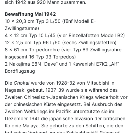
sich 1942 aus 920 Mann zusammen.
Bewaffnung Mai 1942
10 x 20,3 cm Typ 3 L/50 (fünf Modell E-
Zwillingstürme)
4 x 12 cm Typ 10 L/45 (vier Einzellafetten Modell B2)
12 x 2,5 cm Typ 96 L/60 (sechs Zwillingslafetten)
8 x 61 cm Torpedorohre (vier Typ 89 Zwillingsrohre,
insgesamt 16 Typ 93 Torpedos)
2 Nakajima E8N “Dave” und 1 Kawanishi E7K2 „Alf“
Bordflugzeug
Die
Chokai
wurde von 1928-32 von Mitsubishi in
Nagasaki gebaut. 1937-39 wurde sie während des
Zweiten Chinesisch-Japanischen Kriegs wiederholt vor
der chinesischen Küste eingesetzt. Bei Ausbruch des
Zweiten Weltkriegs im Pazifik unterstützte sie im
Dezember 1941 die japanische Invasion der britischen
Kolonie Malaya. Sie gehörte zu den Schiffen, die den
britischen Verband um das Schlachtschiff
Prince of