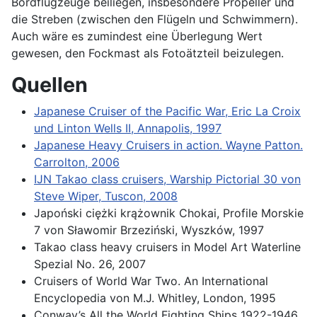
Bordflugzeuge beiliegen, insbesondere Propeller und
die Streben (zwischen den Flügeln und Schwimmern).
Auch wäre es zumindest eine Überlegung Wert
gewesen, den Fockmast als Fotoätzteil beizulegen.
Quellen
Japanese Cruiser of the Pacific War, Eric La Croix
und Linton Wells II, Annapolis, 1997
Japanese Heavy Cruisers in action. Wayne Patton.
Carrolton, 2006
IJN Takao class cruisers, Warship Pictorial 30 von
Steve Wiper, Tuscon, 2008
Japoński ciężki krążownik Chokai, Profile Morskie
7 von Sławomir Brzeziński, Wyszków, 1997
Takao class heavy cruisers in Model Art Waterline
Spezial No. 26, 2007
Cruisers of World War Two. An International
Encyclopedia von M.J. Whitley, London, 1995
Conway’s All the World Fighting Ships 1922-1946