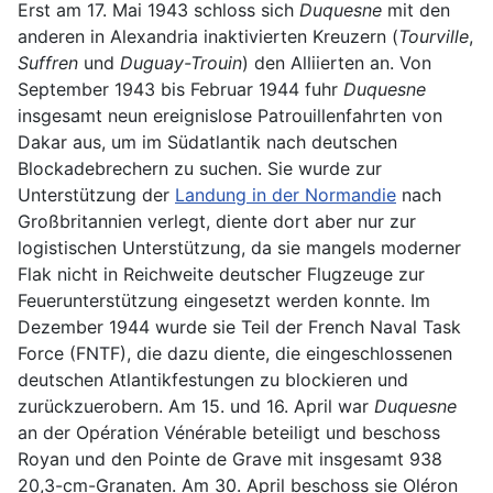
Erst am 17. Mai 1943 schloss sich
Duquesne
mit den
anderen in Alexandria inaktivierten Kreuzern (
Tourville
,
Suffren
und
Duguay-Trouin
) den Alliierten an. Von
September 1943 bis Februar 1944 fuhr
Duquesne
insgesamt neun ereignislose Patrouillenfahrten von
Dakar aus, um im Südatlantik nach deutschen
Blockadebrechern zu suchen. Sie wurde zur
Unterstützung der
Landung in der Normandie
nach
Großbritannien verlegt, diente dort aber nur zur
logistischen Unterstützung, da sie mangels moderner
Flak nicht in Reichweite deutscher Flugzeuge zur
Feuerunterstützung eingesetzt werden konnte. Im
Dezember 1944 wurde sie Teil der French Naval Task
Force (FNTF), die dazu diente, die eingeschlossenen
deutschen Atlantikfestungen zu blockieren und
zurückzuerobern. Am 15. und 16. April war
Duquesne
an der Opération Vénérable beteiligt und beschoss
Royan und den Pointe de Grave mit insgesamt 938
20,3-cm-Granaten. Am 30. April beschoss sie Oléron