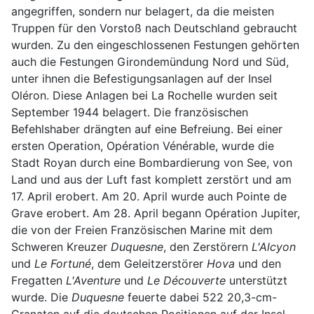
angegriffen, sondern nur belagert, da die meisten
Truppen für den Vorstoß nach Deutschland gebraucht
wurden. Zu den eingeschlossenen Festungen gehörten
auch die Festungen Girondemündung Nord und Süd,
unter ihnen die Befestigungsanlagen auf der Insel
Oléron. Diese Anlagen bei La Rochelle wurden seit
September 1944 belagert. Die französischen
Befehlshaber drängten auf eine Befreiung. Bei einer
ersten Operation, Opération Vénérable, wurde die
Stadt Royan durch eine Bombardierung von See, von
Land und aus der Luft fast komplett zerstört und am
17. April erobert. Am 20. April wurde auch Pointe de
Grave erobert. Am 28. April begann Opération Jupiter,
die von der Freien Französischen Marine mit dem
Schweren Kreuzer
Duquesne
, den Zerstörern
L'Alcyon
und
Le Fortuné
, dem Geleitzerstörer
Hova
und den
Fregatten
L'Aventure
und
Le Découverte
unterstützt
wurde. Die
Duquesne
feuerte dabei 522 20,3-cm-