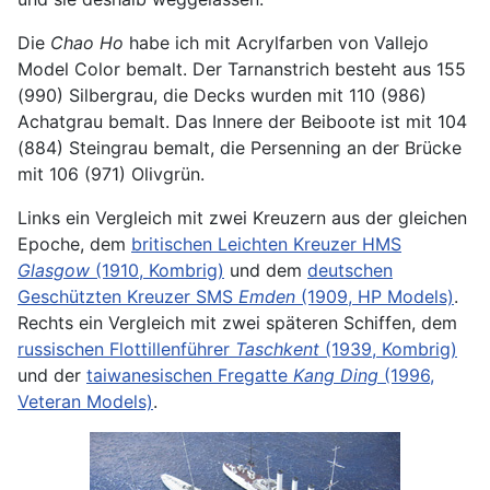
Die
Chao Ho
habe ich mit Acrylfarben von Vallejo
Model Color bemalt. Der Tarnanstrich besteht aus 155
(990) Silbergrau, die Decks wurden mit 110 (986)
Achatgrau bemalt. Das Innere der Beiboote ist mit 104
(884) Steingrau bemalt, die Persenning an der Brücke
mit 106 (971) Olivgrün.
Links ein Vergleich mit zwei Kreuzern aus der gleichen
Epoche, dem
britischen Leichten Kreuzer HMS
Glasgow
(1910, Kombrig)
und dem
deutschen
Geschützten Kreuzer SMS
Emden
(1909, HP Models)
.
Rechts ein Vergleich mit zwei späteren Schiffen, dem
russischen Flottillenführer
Taschkent
(1939, Kombrig)
und der
taiwanesischen Fregatte
Kang Ding
(1996,
Veteran Models)
.