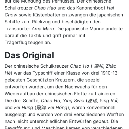
auf die Mündung des Perflusses. Der chinesische
Schulkreuzer
Chao Hao
und das Kanonenboot
Hai
Chow
sowie Küstenbatterien zwangen die japanischen
Schiffe zum Rückzug und beschädigten den
Transporter
Ama Maru
. Die japanische Marine änderte
darauf die Taktik und griff primär mit
Trägerflugzeugen an.
Das Original
Der chinesische Schulkreuzer
Chao Ho
(
肇和
,
Zhào
Hé
) war das Typschiff einer Klasse von drei 1910-13
gebauten Geschützten Kreuzern, die speziell
entworfen wurden, um den Nachwuchs für den
Wiederaufbau der chinesischen Flotte zu trainieren.
Die drei Schiffe,
Chao Ho
,
Ying Swei
(
應瑞
,
Yīng Ruì
)
und
Fei Hung
(
飛鴻
,
Fēi Hóng
), waren konventionell
ausgelegt und wurden von drei verschiedenen Werften
nach leicht unterschiedlichen Entwürfen gebaut. Die
Bewaffnung und Maschinen kamen von verschiedenen