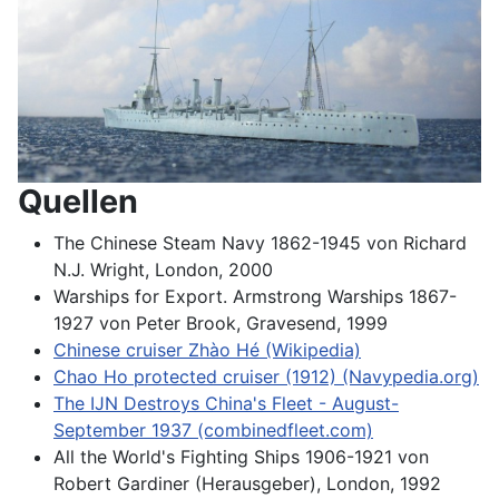
Quellen
The Chinese Steam Navy 1862-1945 von Richard
N.J. Wright, London, 2000
Warships for Export. Armstrong Warships 1867-
1927 von Peter Brook, Gravesend, 1999
Chinese cruiser Zhào Hé (Wikipedia)
Chao Ho protected cruiser (1912) (Navypedia.org)
The IJN Destroys China's Fleet - August-
September 1937 (combinedfleet.com)
All the World's Fighting Ships 1906-1921 von
Robert Gardiner (Herausgeber), London, 1992