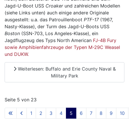
Jagd-U-Boot USS
Croaker
und zahlreichen Modellen
(siehe Links unten) auch einige andere Originale
ausgestellt: u.a. das Patrouillenboot
PTF-17
(1967,
Nasty-Klasse), der Turm des Jagd-U-Boots USS
Boston
(SSN-703, Los Angeles-Klasse), ein
Jagdflugzeug des Typs North American
FJ-4B Fury
sowie Amphibienfahrzeuge der Typen M-29C Weasel
und DUKW.
Weiterlesen: Buffalo and Erie County Naval &
Military Park
Seite 5 von 23
1
2
3
4
5
6
7
8
9
10