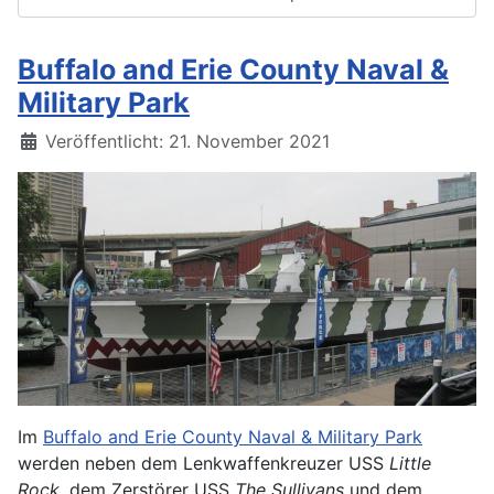
Buffalo and Erie County Naval &
Military Park
Details
Veröffentlicht: 21. November 2021
Im
Buffalo and Erie County Naval & Military Park
werden neben dem Lenkwaffenkreuzer USS
Little
Rock
, dem Zerstörer USS
The Sullivans
und dem