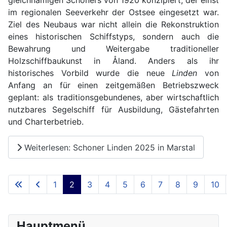
gleichnamigen Schoners von 1920 konzipiert, der einst
im regionalen Seeverkehr der Ostsee eingesetzt war.
Ziel des Neubaus war nicht allein die Rekonstruktion
eines historischen Schiffstyps, sondern auch die
Bewahrung und Weitergabe traditioneller
Holzschiffbaukunst in Åland. Anders als ihr
historisches Vorbild wurde die neue
Linden
von
Anfang an für einen zeitgemäßen Betriebszweck
geplant: als traditionsgebundenes, aber wirtschaftlich
nutzbares Segelschiff für Ausbildung, Gästefahrten
und Charterbetrieb.
Weiterlesen: Schoner Linden 2025 in Marstal
1
2
3
4
5
6
7
8
9
10
Seite 2 von 23
Hauptmenü