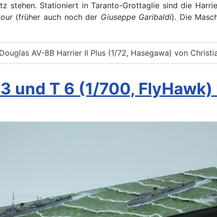
z stehen. Stationiert in Taranto-Grottaglie sind die Harri
our
(früher auch noch der
Giuseppe Garibaldi
). Die Masc
ouglas AV-8B Harrier II Plus (1/72, Hasegawa) von Christia
 und T 6 (1/700, FlyHawk)