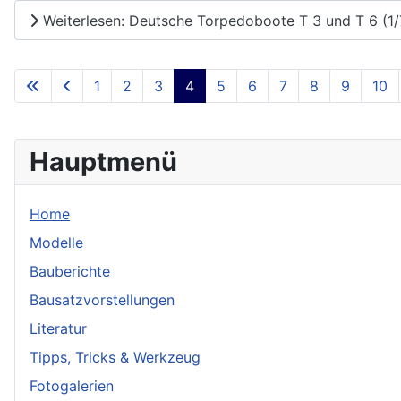
Weiterlesen: Deutsche Torpedoboote T 3 und T 6 (1/
1
2
3
4
5
6
7
8
9
10
Hauptmenü
Home
Modelle
Bauberichte
Bausatzvorstellungen
Literatur
Tipps, Tricks & Werkzeug
Fotogalerien