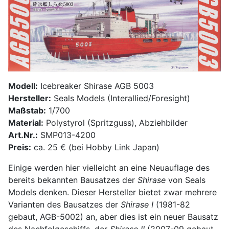
Modell:
Icebreaker Shirase AGB 5003
Hersteller:
Seals Models (Interallied/Foresight)
Maßstab:
1/700
Material:
Polystyrol (Spritzguss), Abziehbilder
Art.Nr.:
SMP013-4200
Preis:
ca. 25 € (bei Hobby Link Japan)
Einige werden hier vielleicht an eine Neuauflage des
bereits bekannten Bausatzes der
Shirase
von Seals
Models denken. Dieser Hersteller bietet zwar mehrere
Varianten des Bausatzes der
Shirase I
(1981-82
gebaut, AGB-5002) an, aber dies ist ein neuer Bausatz
des Nachfolgeschiffs, der
Shirase II
(2007-09 gebaut,