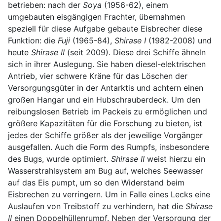
betrieben: nach der
Soya
(1956-62), einem
umgebauten eisgängigen Frachter, übernahmen
speziell für diese Aufgabe gebaute Eisbrecher diese
Funktion: die
Fuji
(1965-84),
Shirase I
(1982-2008) und
heute
Shirase II
(seit 2009). Diese drei Schiffe ähneln
sich in ihrer Auslegung. Sie haben diesel-elektrischen
Antrieb, vier schwere Kräne für das Löschen der
Versorgungsgüter in der Antarktis und achtern einen
großen Hangar und ein Hubschrauberdeck. Um den
reibungslosen Betrieb im Packeis zu ermöglichen und
größere Kapazitäten für die Forschung zu bieten, ist
jedes der Schiffe größer als der jeweilige Vorgänger
ausgefallen. Auch die Form des Rumpfs, insbesondere
des Bugs, wurde optimiert.
Shirase II
weist hierzu ein
Wasserstrahlsystem am Bug auf, welches Seewasser
auf das Eis pumpt, um so den Widerstand beim
Eisbrechen zu verringern. Um in Falle eines Lecks eine
Auslaufen von Treibstoff zu verhindern, hat die
Shirase
II
einen Doppelhüllenrumpf. Neben der Versorgung der