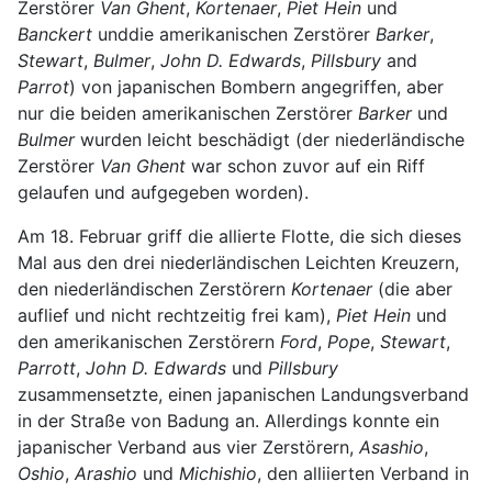
Zerstörer
Van Ghent
,
Kortenaer
,
Piet Hein
und
Banckert
unddie amerikanischen Zerstörer
Barker
,
Stewart
,
Bulmer
,
John D. Edwards
,
Pillsbury
and
Parrot
) von japanischen Bombern angegriffen, aber
nur die beiden amerikanischen Zerstörer
Barker
und
Bulmer
wurden leicht beschädigt (der niederländische
Zerstörer
Van Ghent
war schon zuvor auf ein Riff
gelaufen und aufgegeben worden).
Am 18. Februar griff die allierte Flotte, die sich dieses
Mal aus den drei niederländischen Leichten Kreuzern,
den niederländischen Zerstörern
Kortenaer
(die aber
auflief und nicht rechtzeitig frei kam),
Piet Hein
und
den amerikanischen Zerstörern
Ford
,
Pope
,
Stewart
,
Parrott
,
John D. Edwards
und
Pillsbury
zusammensetzte, einen japanischen Landungsverband
in der Straße von Badung an. Allerdings konnte ein
japanischer Verband aus vier Zerstörern,
Asashio
,
Oshio
,
Arashio
und
Michishio
, den alliierten Verband in