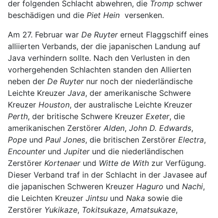
der folgenden Schlacht abwehren, die
Tromp
schwer
beschädigen und die
Piet Hein
versenken.
Am 27. Februar war
De Ruyter
erneut Flaggschiff eines
alliierten Verbands, der die japanischen Landung auf
Java verhindern sollte. Nach den Verlusten in den
vorhergehenden Schlachten standen den Allierten
neben der
De Ruyter
nur noch der niederländische
Leichte Kreuzer
Java
, der amerikanische Schwere
Kreuzer
Houston
, der australische Leichte Kreuzer
Perth
, der britische Schwere Kreuzer
Exeter
, die
amerikanischen Zerstörer
Alden
,
John D. Edwards
,
Pope
und
Paul Jones
, die britischen Zerstörer
Electra
,
Encounter
und
Jupiter
und die niederländischen
Zerstörer
Kortenaer
und
Witte de With
zur Verfügung.
Dieser Verband traf in der Schlacht in der Javasee auf
die japanischen Schweren Kreuzer
Haguro
und
Nachi
,
die Leichten Kreuzer
Jintsu
und
Naka
sowie die
Zerstörer
Yukikaze
,
Tokitsukaze
,
Amatsukaze
,