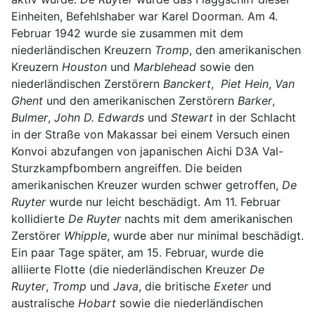
Einheiten, Befehlshaber war Karel Doorman. Am 4.
Februar 1942 wurde sie zusammen mit dem
niederländischen Kreuzern
Tromp
, den amerikanischen
Kreuzern
Houston
und
Marblehead
sowie den
niederländischen Zerstörern
Banckert
,
Piet Hein
,
Van
Ghent
und den amerikanischen Zerstörern
Barker
,
Bulmer
,
John D. Edwards
und
Stewart
in der Schlacht
in der Straße von Makassar bei einem Versuch einen
Konvoi abzufangen von japanischen Aichi D3A Val-
Sturzkampfbombern angreiffen. Die beiden
amerikanischen Kreuzer wurden schwer getroffen,
De
Ruyter
wurde nur leicht beschädigt. Am 11. Februar
kollidierte
De Ruyter
nachts mit dem amerikanischen
Zerstörer
Whipple
, wurde aber nur minimal beschädigt.
Ein paar Tage später, am 15. Februar, wurde die
alliierte Flotte (die niederländischen Kreuzer
De
Ruyter
,
Tromp
und
Java
, die britische
Exeter
und
australische
Hobart
sowie die niederländischen