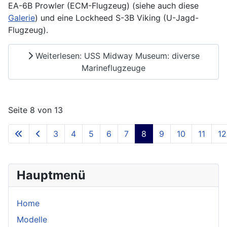
EA-6B Prowler (ECM-Flugzeug) (siehe auch diese
Galerie
) und eine Lockheed S-3B Viking (U-Jagd-
Flugzeug).
Weiterlesen: USS Midway Museum: diverse
Marineflugzeuge
Seite 8 von 13
3
4
5
6
7
8
9
10
11
12
Hauptmenü
Home
Modelle