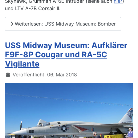
Skyhawk, Grumman A-6E Intruder (siehe auch
hier
)
und LTV A-7B Corsair II.
Weiterlesen: USS Midway Museum: Bomber
USS Midway Museum: Aufklärer
F9F-8P Cougar und RA-5C
Vigilante
Details
Veröffentlicht: 06. Mai 2018