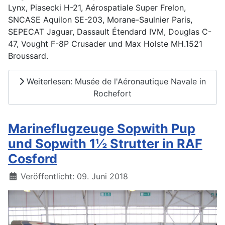
Lynx, Piasecki H-21, Aérospatiale Super Frelon,
SNCASE Aquilon SE-203, Morane-Saulnier Paris,
SEPECAT Jaguar, Dassault Étendard IVM, Douglas C-
47, Vought F-8P Crusader und Max Holste MH.1521
Broussard.
Weiterlesen: Musée de l'Aéronautique Navale in
Rochefort
Marineflugzeuge Sopwith Pup
und Sopwith 1½ Strutter in RAF
Cosford
Details
Veröffentlicht: 09. Juni 2018