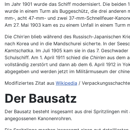
Im Jahr 1901 wurde das Schiff modernisiert. Die beide
wurde in einem Turm als Buggeschütz, die drei anderen mi
mm-, acht 47-mm- und zwei 37-mm-Schnellfeuer-Kanonen.
Am 27. Mai 1903 kam es zu einem Unfall in einem Turm m
Die
Chin'en
blieb während des Russisch-Japanischen Krieg
nach Korea und in die Mandschurei sicherte. In der See
Kamtschatka
. Im Juli 1905 kam sie in das 7. Geschwader
Schulschiff. Am 1. April 1911 schied die
Chin’en
aus dem ak
vollständig zerstört und dann ab dem 6. April 1912 in Y
abgegeben und werden jetzt im Militärmuseum der chinesi
Modifiziertes Zitat aus
Wikipedia
/ Verpackungsschachte
Der Bausatz
Der Bausatz besteht insgesamt aus drei Spritzlingen mit
angegossenen Kanonenrohren.
Die Spritzlinge machen insgesamt einen gut detaillierte