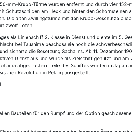
n 150-mm-Krupp-Türme wurden entfernt und durch vier 152-
t Schutzschilden am Heck und hinter den Schornsteinen an d
 Die alten Zwillingstürme mit den Krupp-Geschütze bliebe
it zwölf Toten.
es als Linienschiff 2. Klasse in Dienst und diente im 5. 
schlacht bei Tsushima beschoss sie noch die schwerbeschäd
 und sicherte die Besetzung Sachalins. Ab 11. Dezember 190
tiven Dienst aus und wurde als Zielschiff genutzt und a
okohama abgebrochen. Teile des Schiffes wurden in Japan au
schen Revolution in Peking ausgestellt.
l
 allen Bauteilen für den Rumpf und der Option geschlossen
n Eindruck und können durch die beiliegenden Ätzteile auch