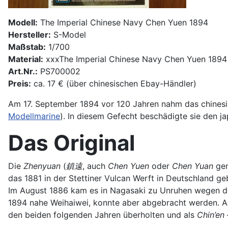
Modell:
The Imperial Chinese Navy Chen Yuen 1894
Hersteller:
S-Model
Maßstab:
1/700
Material:
xxxThe Imperial Chinese Navy Chen Yuen 1894
Art.Nr.:
PS700002
Preis:
ca. 17 € (über chinesischen Ebay-Händler)
Am 17. September 1894 vor 120 Jahren nahm das chinesi
Modellmarine
). In diesem Gefecht beschädigte sie den j
Das Original
Die
Zhenyuan
(
鎮遠
, auch
Chen Yuen
oder
Chen Yuan
gen
das 1881 in der Stettiner Vulcan Werft in Deutschland 
Im August 1886 kam es in Nagasaki zu Unruhen wegen de
1894 nahe Weihaiwei, konnte aber abgebracht werden. Als
den beiden folgenden Jahren überholten und als
Chin’en