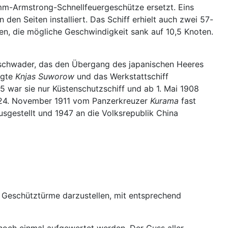
mm-Armstrong-Schnellfeuergeschütze ersetzt. Eins
en Seiten installiert. Das Schiff erhielt auch zwei 57-
n, die mögliche Geschwindigkeit sank auf 10,5 Knoten.
Geschwader, das den Übergang des japanischen Heeres
igte
Knjas Suworow
und das Werkstattschiff
5 war sie nur Küstenschutzschiff und ab 1. Mai 1908
m 24. November 1911 vom Panzerkreuzer
Kurama
fast
sgestellt und 1947 an die Volksrepublik China
e Geschütztürme darzustellen, mit entsprechend
 noch einmal aufgewertet werden. Der Guss aller