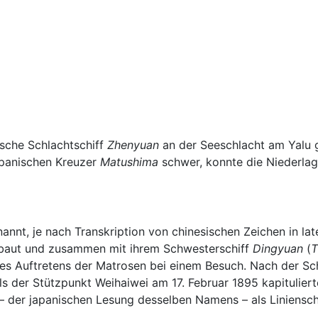
sche Schlachtschiff
Zhenyuan
an der Seeschlacht am Yalu g
apanischen Kreuzer
Matushima
schwer, konnte die Niederlage
annt, je nach Transkription von chinesischen Zeichen in lat
gebaut und zusammen mit ihrem Schwesterschiff
Dingyuan
(
T
s Auftretens der Matrosen bei einem Besuch. Nach der Sch
 der Stützpunkt Weihaiwei am 17. Februar 1895 kapitulierte
– der japanischen Lesung desselben Namens – als Linienschif