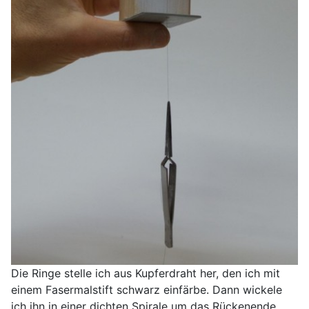
Die Ringe stelle ich aus Kupferdraht her, den ich mit
einem Fasermalstift schwarz einfärbe. Dann wickele
ich ihn in einer dichten Spirale um das Rückenende