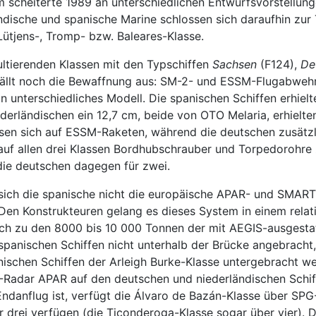
scheiterte 1989 an unterschiedlichen Entwurfsvorstellunge
ändische und spanische Marine schlossen sich daraufhin zur 
Lütjens-, Tromp- bzw. Baleares-Klasse.
ultierenden Klassen mit den Typschiffen
Sachsen
(F124),
De
n fällt noch die Bewaffnung aus: SM-2- und ESSM-Flugabwe
in unterschiedliches Modell. Die spanischen Schiffen erhie
derländischen ein 12,7 cm, beide von OTO Melaria, erhielt
assen sich auf ESSM-Raketen, während die deutschen zusätz
uf allen drei Klassen Bordhubschrauber und Torpedorohre z
die deutschen dagegen für zwei.
sich die spanische nicht die europäische APAR- und SMAR
Den Konstrukteuren gelang es dieses System in einem relat
ich zu den 8000 bis 10 000 Tonnen der mit AEGIS-ausgesta
spanischen Schiffen nicht unterhalb der Brücke angebracht
nischen Schiffen der Arleigh Burke-Klasse untergebracht w
-Radar APAR auf den deutschen und niederländischen Schif
danflug ist, verfügt die Álvaro de Bazán-Klasse über SPG-
drei verfügen (die Ticonderoga-Klasse sogar über vier). Da