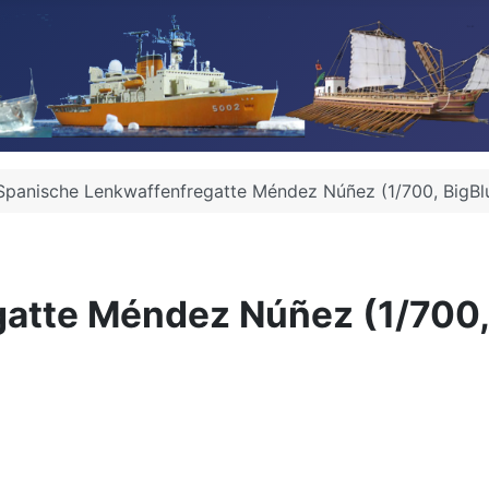
Spanische Lenkwaffenfregatte Méndez Núñez (1/700, BigBl
atte Méndez Núñez (1/700,