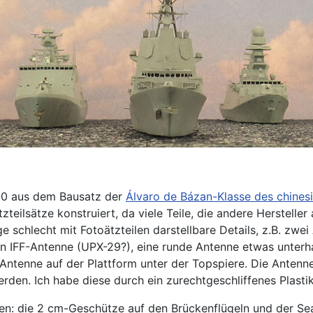
00 aus dem Bausatz der
Álvaro de Bázan-Klasse des chinesi
teilsätze konstruiert, da viele Teile, die andere Hersteller 
ge schlecht mit Fotoätzteilen darstellbare Details, z.B. zw
en IFF-Antenne (UPX-29?), eine runde Antenne etwas unterh
ne Antenne auf der Plattform unter der Topspiere. Die Ante
werden. Ich habe diese durch ein zurechtgeschliffenes Plasti
hlten: die 2 cm-Geschütze auf den Brückenflügeln und der 