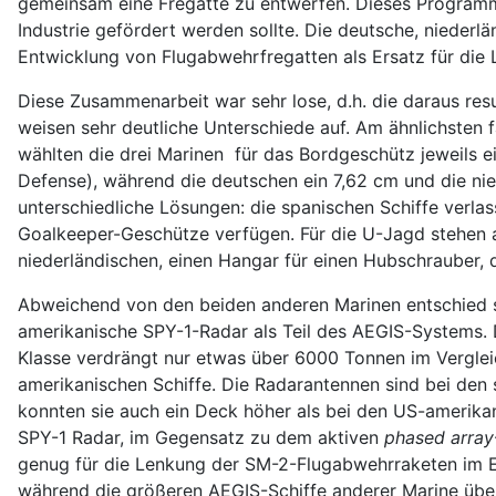
gemeinsam eine Fregatte zu entwerfen. Dieses Programm 
Industrie gefördert werden sollte. Die deutsche, niederl
Entwicklung von Flugabwehrfregatten als Ersatz für die 
Diese Zusammenarbeit war sehr lose, d.h. die daraus res
weisen sehr deutliche Unterschiede auf. Am ähnlichste
wählten die drei Marinen für das Bordgeschütz jeweils e
Defense), während die deutschen ein 7,62 cm und die nie
unterschiedliche Lösungen: die spanischen Schiffe verl
Goalkeeper-Geschütze verfügen. Für die U-Jagd stehen a
niederländischen, einen Hangar für einen Hubschrauber, 
Abweichend von den beiden anderen Marinen entschied 
amerikanische SPY-1-Radar als Teil des AEGIS-Systems. 
Klasse verdrängt nur etwas über 6000 Tonnen im Vergle
amerikanischen Schiffe. Die Radarantennen sind bei den 
konnten sie auch ein Deck höher als bei den US-amerika
SPY-1 Radar, im Gegensatz zu dem aktiven
phased array
genug für die Lenkung der SM-2-Flugabwehrraketen im En
während die größeren AEGIS-Schiffe anderer Marine über 