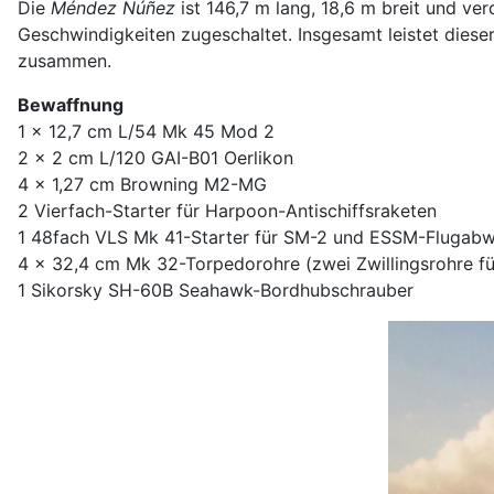
Die
Méndez Núñez
ist 146,7 m lang, 18,6 m breit und ve
Geschwindigkeiten zugeschaltet. Insgesamt leistet dies
zusammen.
Bewaffnung
1 x 12,7 cm L/54 Mk 45 Mod 2
2 x 2 cm L/120 GAI-B01 Oerlikon
4 x 1,27 cm Browning M2-MG
2 Vierfach-Starter für Harpoon-Antischiffsraketen
1 48fach VLS Mk 41-Starter für SM-2 und ESSM-Flugabwe
4 x 32,4 cm Mk 32-Torpedorohre (zwei Zwillingsrohre f
1 Sikorsky SH-60B Seahawk-Bordhubschrauber