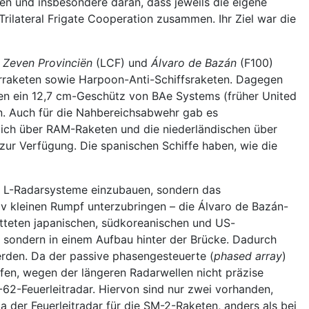
n und insbesondere daran, dass jeweils die eigene
Trilateral Frigate Cooperation zusammen. Ihr Ziel war die
 Zeven Provinciën
(LCF) und
Álvaro de Bazán
(F100)
hrraketen sowie Harpoon-Anti-Schiffsraketen. Dagegen
lten ein 12,7 cm-Geschütz von BAe Systems (früher United
en. Auch für die Nahbereichsabwehr gab es
lich über RAM-Raketen und die niederländischen über
ur Verfügung. Die spanischen Schiffe haben, wie die
T L-Radarsysteme einzubauen, sondern das
iv kleinen Rumpf unterzubringen – die Álvaro de Bazán-
tteten japanischen, südkoreanischen und US-
, sondern in einem Aufbau hinter der Brücke. Dadurch
erden. Da der passive phasengesteuerte (
phased array
)
fen, wegen der längeren Radarwellen nicht präzise
62-Feuerleitradar. Hiervon sind nur zwei vorhanden,
 der Feuerleitradar für die SM-2-Raketen, anders als bei