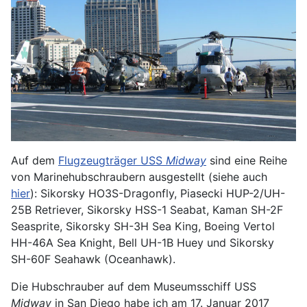
Auf dem
Flugzeugträger USS
Midway
sind eine Reihe
von Marinehubschraubern ausgestellt (siehe auch
hier
): Sikorsky HO3S-Dragonfly, Piasecki HUP-2/UH-
25B Retriever, Sikorsky HSS-1 Seabat, Kaman SH-2F
Seasprite, Sikorsky SH-3H Sea King, Boeing Vertol
HH-46A Sea Knight, Bell UH-1B Huey und Sikorsky
SH-60F Seahawk (Oceanhawk).
Die Hubschrauber auf dem Museumsschiff USS
Midway
in San Diego habe ich am 17. Januar 2017