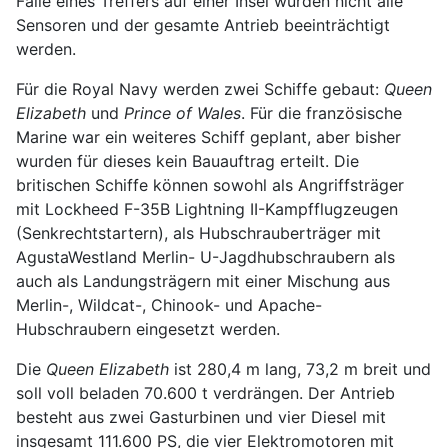
Falle eines Treffers auf einer Insel würden nicht alle
Sensoren und der gesamte Antrieb beeinträchtigt
werden.
Für die Royal Navy werden zwei Schiffe gebaut:
Queen
Elizabeth
und
Prince of Wales
. Für die französische
Marine war ein weiteres Schiff geplant, aber bisher
wurden für dieses kein Bauauftrag erteilt. Die
britischen Schiffe können sowohl als Angriffsträger
mit Lockheed F-35B Lightning II-Kampfflugzeugen
(Senkrechtstartern), als Hubschrauberträger mit
AgustaWestland Merlin- U-Jagdhubschraubern als
auch als Landungsträgern mit einer Mischung aus
Merlin-, Wildcat-, Chinook- und Apache-
Hubschraubern eingesetzt werden.
Die
Queen Elizabeth
ist 280,4 m lang, 73,2 m breit und
soll voll beladen 70.600 t verdrängen. Der Antrieb
besteht aus zwei Gasturbinen und vier Diesel mit
insgesamt 111.600 PS, die vier Elektromotoren mit