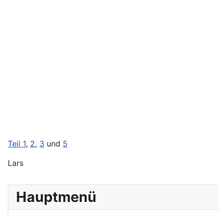
Teil 1
,
2
,
3
und
5
Lars
Hauptmenü