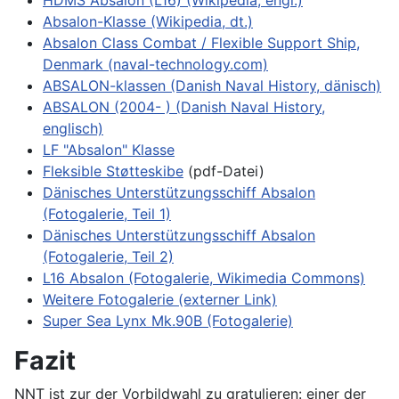
HDMS Absalon (L16) (Wikipedia, engl.)
Absalon-Klasse (Wikipedia, dt.)
Absalon Class Combat / Flexible Support Ship,
Denmark (naval-technology.com)
ABSALON-klassen (Danish Naval History, dänisch)
ABSALON (2004- ) (Danish Naval History,
englisch)
LF "Absalon" Klasse
Fleksible Støtteskibe
(pdf-Datei)
Dänisches Unterstützungsschiff Absalon
(Fotogalerie, Teil 1)
Dänisches Unterstützungsschiff Absalon
(Fotogalerie, Teil 2)
L16 Absalon (Fotogalerie, Wikimedia Commons)
Weitere Fotogalerie (externer Link)
Super Sea Lynx Mk.90B (Fotogalerie)
Fazit
NNT ist zur der Vorbildwahl zu gratulieren: einer der