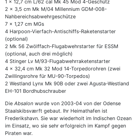
1 x 12,7 cm L/62 cal Mk 45 Mod 4-Geschütz
2 x 3,5 cm Mk M/04 Millennium GDM-008-
Nahbereichsabwehrgeschütze
7 x 1,27 cm MGs
4 Harpoon-Vierfach-Antischiffs-Raketenstarter
(optional)
2 Mk 56 Zwölffach-Flugabwehrstarter für ESSM
(optional, auch drei möglich)
4 Stinger Lv M/93-Flugabwehrraketenstarter
4 x 32,4 cm Mk 32 Mod 14-Torpedorohren (zwei
Zwillingsrohre für MU-90-Torpedos)
2 Westland Lynx Mk 90B oder zwei Agusta-Westland
EH-101 Bordhubschrauber
Die
Absalon
wurde von 2003-04 von der Odense
Staalskibsværft gebaut. Ihr Heimathafen ist
Frederikshavn. Sie war wiederholt im Indischen Ozean
im Einsatz, wo sie sehr erfolgreich im Kampf gegen
Piraten war.