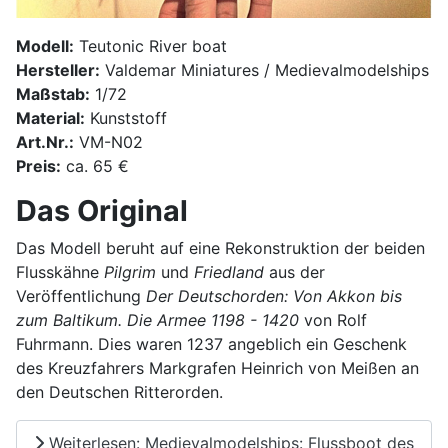
Modell:
Teutonic River boat
Hersteller:
Valdemar Miniatures / Medievalmodelships
Maßstab:
1/72
Material:
Kunststoff
Art.Nr.:
VM-N02
Preis:
ca. 65 €
Das Original
Das Modell beruht auf eine Rekonstruktion der beiden
Flusskähne
Pilgrim
und
Friedland
aus der
Veröffentlichung
Der Deutschorden: Von Akkon bis
zum Baltikum. Die Armee 1198 - 1420
von Rolf
Fuhrmann. Dies waren 1237 angeblich ein Geschenk
des Kreuzfahrers Markgrafen Heinrich von Meißen an
den Deutschen Ritterorden.
Weiterlesen: Medievalmodelships: Flussboot des