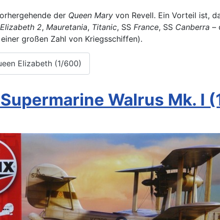
r vorhergehende der
Queen Mary
von Revell. Ein Vorteil ist,
Elizabeth 2
,
Mauretania
,
Titanic
, SS
France
, SS
Canberra
– 
einer großen Zahl von Kriegsschiffen).
ueen Elizabeth (1/600)
t Supermarine Walrus Mk. I (