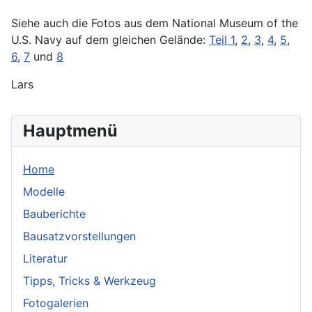
Siehe auch die Fotos aus dem National Museum of the
U.S. Navy auf dem gleichen Gelände:
Teil 1
,
2
,
3
,
4
,
5
,
6
,
7
und
8
Lars
Hauptmenü
Home
Modelle
Bauberichte
Bausatzvorstellungen
Literatur
Tipps, Tricks & Werkzeug
Fotogalerien