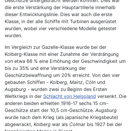
Geschütze untergebracht werden konnten. Dies war
die erste Verstärkung der Hauptartillerie innerhalb
dieser Entwicklungslinie. Dies war auch die erste
Klasse, in der alle Schiffe mit Turbinen ausgerüstet
wurden, wobei vier verschiedene Modelle getestet
wurden.
Im Vergleich zur Gazelle-Klasse wurde bei der
Kolberg-Klasse mit einer Zunahme der Verdrängung
von etwa 66 % eine Erhöhung der Geschwindigkeit um
bis zu 35% und eine Verstärkung der
Geschützbewaffnung um 20% erreicht. Von den vier
gebauten Schiffen -
Kolberg
,
Mainz
,
Cöln
und
Augsburg
- wurden zwei zu Beginn des Ersten
Weltkriegs in der
Schlacht von Helgoland
versenkt. Die
anderen beiden erhielten 1916-17 sechs 15 cm-
Geschütze statt der 10,5 cm-Geschütze.
Augsburg
wurde nach dem Krieg (als japanische Kriegsbeute)
abgewrackt,
Kolberg
war als
Colmar
bis 1927 bei der