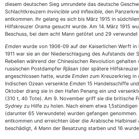
diesem deutschen Sieg umrundete das deutsche Geschwad
Schlachtkreuzern
Invincible
und
Inflexible
, den Panzerkr
entkommen. Ihr gelang es sich bis März 1915 in südchile
Hilfskreuzer
Orama
gesucht wurde. Am 14. März 1915 wur
Beschuss, bei dem acht Mann getötet und 29 verwundet 
Emden
wurde von 1906-09 auf der Kaiserlichen Werft i
1911 war sie an der Niederschlagung des Aufstands der S
Rebellen während der Chinesischen Revolution gehalten w
russischen Postdampfer
Rjäsan
(der spätere Hilfskreuze
angeschlossen hatte, wurde
Emden
zum Kreuzerkrieg in 
Indischen Ozean versenkte
Emden
15 Handelsschiffe und
Oktober drang sie in den Hafen Penang ein und versenk
(310 t, 40 Tote). Am 9. November griff sie die britische 
Sydney
zu Hilfe zu holen. Nach einem etwa 1,5stündigen
(darunter 65 Verwundete) wurden gefangen genommen. 50
entkommen und erreichten über die Arabische Halbinsel 
beschädigt, 4 Mann der Besatzung starben und 16 wurd