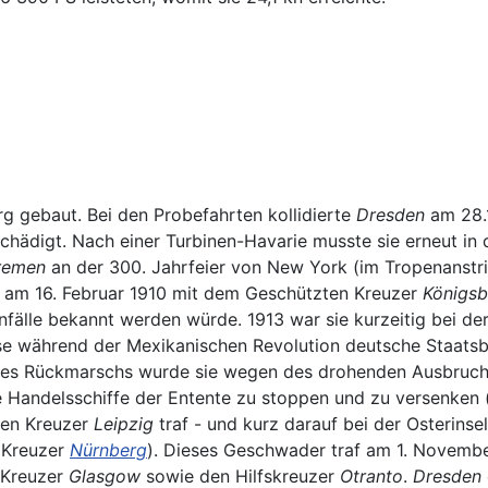
 gebaut. Bei den Probefahrten kollidierte
Dresden
am 28.1
ädigt. Nach einer Turbinen-Havarie musste sie erneut in
remen
an der 300. Jahrfeier von New York (im Tropenanstric
sie am 16. Februar 1910 mit dem Geschützten Kreuzer
Königsb
Unfälle bekannt werden würde. 1913 war sie kurzeitig bei d
e während der Mexikanischen Revolution deutsche Staatsbür
t des Rückmarschs wurde sie wegen des drohenden Ausbruch
e Handelsschiffe der Entente zu stoppen und zu versenken
zten Kreuzer
Leipzig
traf - und kurz darauf bei der Osterins
 Kreuzer
Nürnberg
). Dieses Geschwader traf am 1. November
 Kreuzer
Glasgow
sowie den Hilfskreuzer
Otranto
.
Dresden