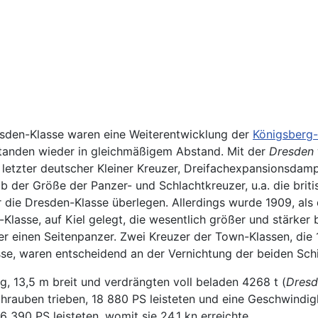
esden-Klasse waren eine Weiterentwicklung der
Königsberg-
standen wieder in gleichmäßigem Abstand. Mit der
Dresden
s letzter deutscher Kleiner Kreuzer, Dreifachexpansionsdam
 der Größe der Panzer- und Schlachtkreuzer, u.a. die briti
 die Dresden-Klasse überlegen. Allerdings wurde 1909, als
l-Klasse, auf Kiel gelegt, die wesentlich größer und stärke
er einen Seitenpanzer. Zwei Kreuzer der Town-Klassen, die 
e, waren entscheidend an der Vernichtung der beiden Schif
g, 13,5 m breit und verdrängten voll beladen 4268 t (
Dresd
chrauben trieben, 18 880 PS leisteten und eine Geschwindi
390 PS leisteten, womit sie 24,1 kn erreichte.