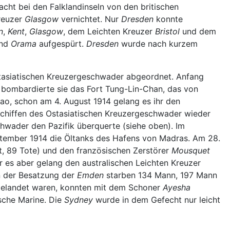
t bei den Falklandinseln von den britischen
reuzer
Glasgow
vernichtet. Nur
Dresden
konnte
n
,
Kent
,
Glasgow
, dem Leichten Kreuzer
Bristol
und dem
nd
Orama
aufgespürt.
Dresden
wurde nach kurzem
tasiatischen Kreuzergeschwader abgeordnet. Anfang
13 bombardierte sie das Fort Tung-Lin-Chan, das von
tao, schon am 4. August 1914 gelang es ihr den
 Schiffen des Ostasiatischen Kreuzergeschwader wieder
hwader den Pazifik überquerte (siehe oben). Im
ptember 1914 die Öltanks des Hafens von Madras. Am 28.
t, 89 Tote) und den französischen Zerstörer
Mousquet
der es aber gelang den australischen Leichten Kreuzer
n der Besatzung der
Emden
starben 134 Mann, 197 Mann
 gelandet waren, konnten mit dem Schoner
Ayesha
sche Marine. Die
Sydney
wurde in dem Gefecht nur leicht