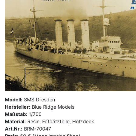
Modell:
SMS Dresden
Hersteller:
Blue Ridge Models
Maßstab:
1/700
Material:
Resin, Fotoätzteile, Holzdeck
Art.Nr.:
BRM-70047
Preis:
50 € (Modellmarine Shop)