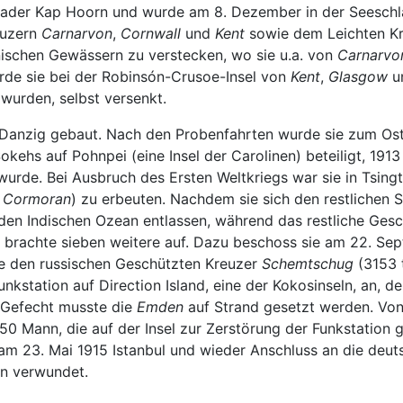
er Kap Hoorn und wurde am 8. Dezember in der Seeschlach
euzern
Carnarvon
,
Cornwall
und
Kent
sowie dem Leichten K
nischen Gewässern zu verstecken, wo sie u.a. von
Carnarvo
de sie bei der Robinsón-Crusoe-Insel von
Kent
,
Glasgow
u
wurden, selbst versenkt.
n Danzig gebaut. Nach den Probenfahrten wurde sie zum Os
okehs auf Pohnpei (eine Insel der Carolinen) beteiligt, 19
urde. Bei Ausbruch des Ersten Weltkriegs war sie in Tsing
r
Cormoran
) zu erbeuten. Nachdem sie sich den restlichen
den Indischen Ozean entlassen, während das restliche Gesc
 brachte sieben weitere auf. Dazu beschoss sie am 22. Se
te den russischen Geschützten Kreuzer
Schemtschug
(3153 
Funkstation auf Direction Island, eine der Kokosinseln, an, 
 Gefecht musste die
Emden
auf Strand gesetzt werden. Vo
 Mann, die auf der Insel zur Zerstörung der Funkstation
am 23. Mai 1915 Istanbul und wieder Anschluss an die deut
en verwundet.