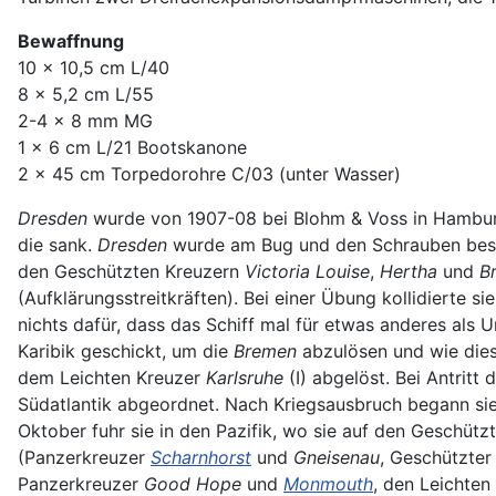
Bewaffnung
10 x 10,5 cm L/40
8 x 5,2 cm L/55
2-4 x 8 mm MG
1 x 6 cm L/21 Bootskanone
2 x 45 cm Torpedorohre C/03 (unter Wasser)
Dresden
wurde von 1907-08 bei Blohm & Voss in Hamburg
die sank.
Dresden
wurde am Bug und den Schrauben besch
den Geschützten Kreuzern
Victoria Louise
,
Hertha
und
B
(Aufklärungsstreitkräften). Bei einer Übung kollidierte 
nichts dafür, dass das Schiff mal für etwas anderes als 
Karibik geschickt, um die
Bremen
abzulösen und wie dies
dem Leichten Kreuzer
Karlsruhe
(I) abgelöst. Bei Antrit
Südatlantik abgeordnet. Nach Kriegsausbruch begann si
Oktober fuhr sie in den Pazifik, wo sie auf den Geschüt
(Panzerkreuzer
Scharnhorst
und
Gneisenau
, Geschützter
Panzerkreuzer
Good Hope
und
Monmouth
, den Leichten