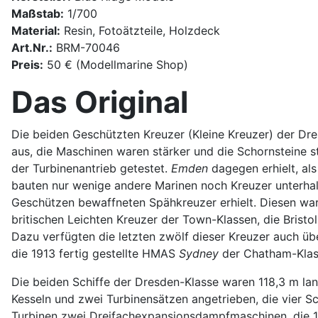
Maßstab:
1/700
Material:
Resin, Fotoätzteile, Holzdeck
Art.Nr.:
BRM-70046
Preis:
50 € (Modellmarine Shop)
Das Original
Die beiden Geschützten Kreuzer (Kleine Kreuzer) der Dr
aus, die Maschinen waren stärker und die Schornsteine 
der Turbinenantrieb getestet.
Emden
dagegen erhielt, al
bauten nur wenige andere Marinen noch Kreuzer unterhalb
Geschützen bewaffneten Spähkreuzer erhielt. Diesen war
britischen Leichten Kreuzer der Town-Klassen, die Bristo
Dazu verfügten die letzten zwölf dieser Kreuzer auch üb
die 1913 fertig gestellte HMAS
Sydney
der Chatham-Klass
Die beiden Schiffe der Dresden-Klasse waren 118,3 m lan
Kesseln und zwei Turbinensätzen angetrieben, die vier S
Turbinen zwei Dreifachexpansionsdampfmaschinen, die 16 