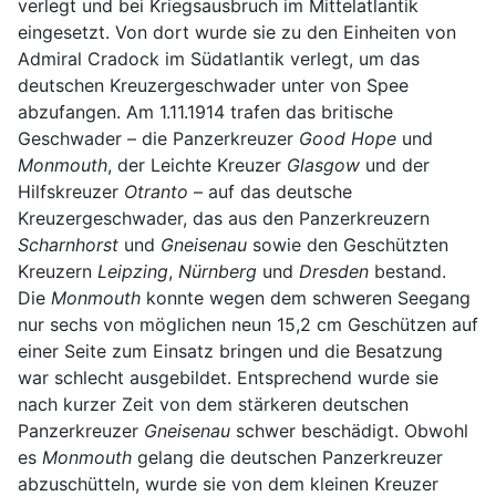
verlegt und bei Kriegsausbruch im Mittelatlantik
eingesetzt. Von dort wurde sie zu den Einheiten von
Admiral Cradock im Südatlantik verlegt, um das
deutschen Kreuzergeschwader unter von Spee
abzufangen. Am 1.11.1914 trafen das britische
Geschwader – die Panzerkreuzer
Good Hope
und
Monmouth
, der Leichte Kreuzer
Glasgow
und der
Hilfskreuzer
Otranto
– auf das deutsche
Kreuzergeschwader, das aus den Panzerkreuzern
Scharnhorst
und
Gneisenau
sowie den Geschützten
Kreuzern
Leipzing
,
Nürnberg
und
Dresden
bestand.
Die
Monmouth
konnte wegen dem schweren Seegang
nur sechs von möglichen neun 15,2 cm Geschützen auf
einer Seite zum Einsatz bringen und die Besatzung
war schlecht ausgebildet. Entsprechend wurde sie
nach kurzer Zeit von dem stärkeren deutschen
Panzerkreuzer
Gneisenau
schwer beschädigt. Obwohl
es
Monmouth
gelang die deutschen Panzerkreuzer
abzuschütteln, wurde sie von dem kleinen Kreuzer