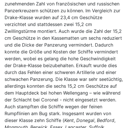
zunehmenden Zahl von französischen und russischen
Panzerkreuzern schützen zu können. Im Vergleich zur
Drake-Klasse wurden auf 23,4 cm Geschütze
verzichtet und stattdessen zwei 15,2 cm
Zwillingstürme montiert. Auch wurde die Zahl der 15,2
cm Geschütze in den Kassematten um sechs reduziert
und die Dicke der Panzerung vermindert. Dadurch
konnte die Größe und Kosten der Schiffe vermindert
werden, wobei es gelang die hohe Geschwindigkeit
der Drake-Klasse beizubehalten. Erkauft wurde dies
durch das Fehlen einer schweren Artillerie und einer
schwachen Panzerung. Die Klasse war sehr seetüchtig,
allerdings konnten die sechs 15,2 cm Geschütze auf
dem Hauptdeck bei hohen Wellengang – wie während
der Schlacht bei Coronel - nicht eingesetzt werden.
Auch stampften die Schiffe wegen der feinen
Rumpflinien am Bug stark. Insgesamt wurden von
dieser Klasse zehn Schiffe (
Kent
,
Donegal
,
Bedford
,
Monmouth
,
Berwick
,
Essex
,
Lancaster
,
Suffolk
,