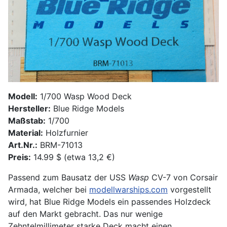
Modell:
1/700 Wasp Wood Deck
Hersteller:
Blue Ridge Models
Maßstab:
1/700
Material:
Holzfurnier
Art.Nr.:
BRM-71013
Preis:
14.99 $ (etwa 13,2 €)
Passend zum Bausatz der USS
Wasp
CV-7 von Corsair
Armada, welcher bei
modellwarships.com
vorgestellt
wird, hat Blue Ridge Models ein passendes Holzdeck
auf den Markt gebracht. Das nur wenige
Zehntelmillimeter starke Deck macht einen