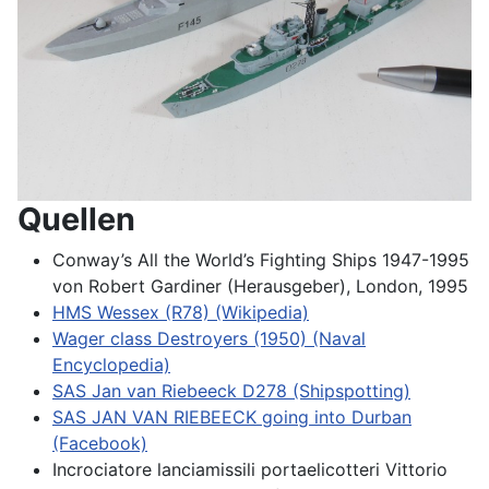
Quellen
Conway’s All the World’s Fighting Ships 1947-1995
von Robert Gardiner (Herausgeber), London, 1995
HMS Wessex (R78) (Wikipedia)
Wager class Destroyers (1950) (Naval
Encyclopedia)
SAS Jan van Riebeeck D278 (Shipspotting)
SAS JAN VAN RIEBEECK going into Durban
(Facebook)
Incrociatore lanciamissili portaelicotteri Vittorio