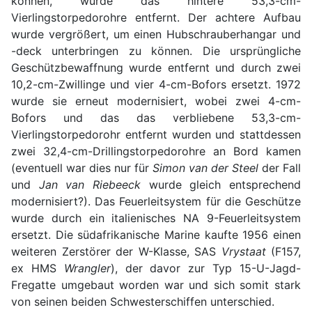
können, wurde das hintere 53,3-cm-
Vierlingstorpedorohre entfernt. Der achtere Aufbau
wurde vergrößert, um einen Hubschrauberhangar und
-deck unterbringen zu können. Die ursprüngliche
Geschützbewaffnung wurde entfernt und durch zwei
10,2-cm-Zwillinge und vier 4-cm-Bofors ersetzt. 1972
wurde sie erneut modernisiert, wobei zwei 4-cm-
Bofors und das das verbliebene 53,3-cm-
Vierlingstorpedorohr entfernt wurden und stattdessen
zwei 32,4-cm-Drillingstorpedorohre an Bord kamen
(eventuell war dies nur für
Simon van der Steel
der Fall
und
Jan van Riebeeck
wurde gleich entsprechend
modernisiert?). Das Feuerleitsystem für die Geschütze
wurde durch ein italienisches NA 9-Feuerleitsystem
ersetzt. Die südafrikanische Marine kaufte 1956 einen
weiteren Zerstörer der W-Klasse, SAS
Vrystaat
(F157,
ex HMS
Wrangler
), der davor zur Typ 15-U-Jagd-
Fregatte umgebaut worden war und sich somit stark
von seinen beiden Schwesterschiffen unterschied.