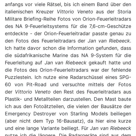
anfangs vor viele Rätsel, bis ich einem Band über den
italienischen Kreuzer
Vittorio Veneto
aus der Storia
Militare Briefing-Reihe Fotos von Orion-Feuerleitradars
des NA 9-Feuerleitsystems für die 7,6-cm-Geschütze
entdeckte - der Orion-Feuerleitradar passte genau zu
den Fotos des Feuerleitradars der
Jan van Riebeeck
.
Ich hatte davor schon die Information gefunden, dass
die südafrikanische Marine das NA 9-System für die
Feuerleitung auf
Jan van Riebeeck
gekauft hatte und
die Fotos des Orion-Feuerleitradars war der fehlende
Puzzlestein. Ich nutze eine Radarschüssel eines SPG-
60 von Pit-Road und versuchte mittels der Fotos
der
Vittorio Veneto
den Rest des Feuerleitradars aus
Plastik- und Metallteilen darzustellen. Den Mast baute
ich aus den Fotoätzteilen, die vielen der Bausätze der
Emergency Destroyer von Starling Models beiliegen
(aber nicht dem Typ 16-Bausatz), da hier eine kurze
und eine lange Variante beiliegt. Für
Jan van Riebeeck
nutze ich die längere. Die Radargeräte sind aus dem