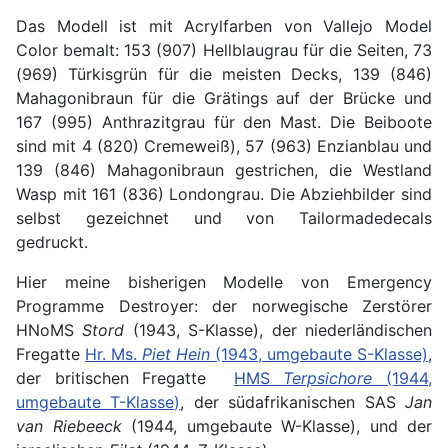
Das Modell ist mit Acrylfarben von Vallejo Model
Color bemalt: 153 (907) Hellblaugrau für die Seiten, 73
(969) Türkisgrün für die meisten Decks, 139 (846)
Mahagonibraun für die Grätings auf der Brücke und
167 (995) Anthrazitgrau für den Mast. Die Beiboote
sind mit 4 (820) Cremeweiß), 57 (963) Enzianblau und
139 (846) Mahagonibraun gestrichen, die Westland
Wasp mit 161 (836) Londongrau. Die Abziehbilder sind
selbst gezeichnet und von Tailormadedecals
gedruckt.
Hier meine bisherigen Modelle von Emergency
Programme Destroyer: der norwegische Zerstörer
HNoMS
Stord
(1943, S-Klasse), der niederländischen
Fregatte
Hr. Ms.
Piet Hein
(1943, umgebaute S-Klasse)
,
der britischen Fregatte
HMS
Terpsichore
(1944,
umgebaute T-Klasse)
, der südafrikanischen SAS
Jan
van Riebeeck
(1944, umgebaute W-Klasse), und der