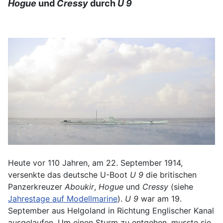
Hogue
und
Cressy
durch
U 9
Heute vor 110 Jahren, am 22. September 1914,
versenkte das deutsche U-Boot
U 9
die britischen
Panzerkreuzer
Aboukir
,
Hogue
und
Cressy
(siehe
Jahrestage auf Modellmarine
).
U 9
war am 19.
September aus Helgoland in Richtung Englischer Kanal
ausgelaufen. Um einen Sturm zu entgehen, musste sie