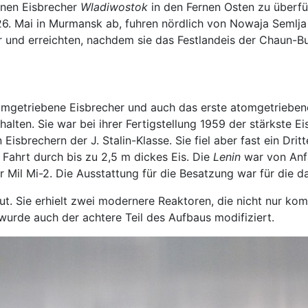
benen Eisbrecher
Wladiwostok
in den Fernen Osten zu überfü
26. Mai in Murmansk ab, fuhren nördlich von Nowaja Semlja
ter und erreichten, nachdem sie das Festlandeis der Chaun-
omgetriebene Eisbrecher und auch das erste atomgetriebene 
halten. Sie war bei ihrer Fertigstellung 1959 der stärkste E
brechern der J. Stalin-Klasse. Sie fiel aber fast ein Dritte
 Fahrt durch bis zu 2,5 m dickes Eis. Die
Lenin
war von Anf
Mil Mi-2. Die Ausstattung für die Besatzung war für die dam
. Sie erhielt zwei modernere Reaktoren, die nicht nur kom
urde auch der achtere Teil des Aufbaus modifiziert.