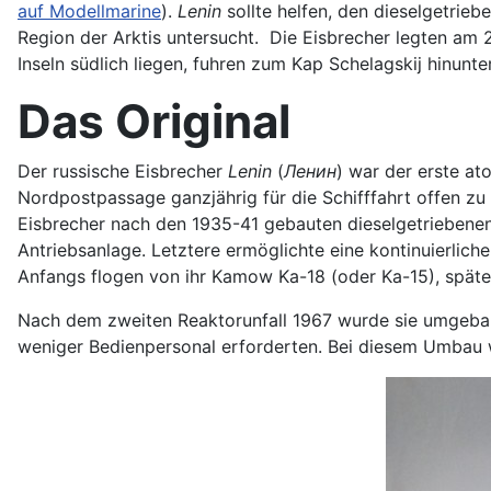
auf Modellmarine
).
Lenin
sollte helfen, den dieselgetrie
Region der Arktis untersucht. Die Eisbrecher legten am 
Inseln südlich liegen, fuhren zum Kap Schelagskij hinun
Das Original
Der russische Eisbrecher
Lenin
(
Ленин
) war der erste at
Nordpostpassage ganzjährig für die Schifffahrt offen zu 
Eisbrecher nach den 1935-41 gebauten dieselgetriebenen Eis
Antriebsanlage. Letztere ermöglichte eine kontinuierliche
Anfangs flogen von ihr Kamow Ka-18 (oder Ka-15), später 
Nach dem zweiten Reaktorunfall 1967 wurde sie umgebaut
weniger Bedienpersonal erforderten. Bei diesem Umbau w