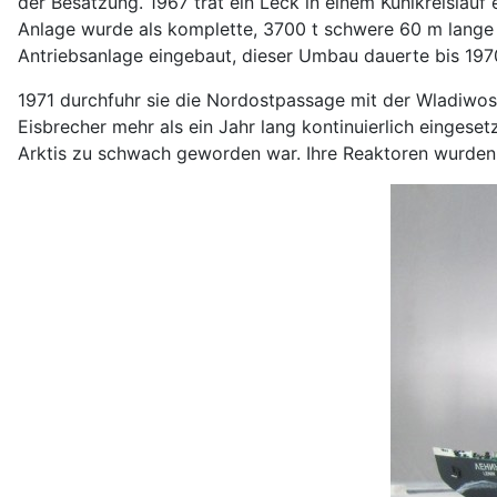
der Besatzung. 1967 trat ein Leck in einem Kühlkreislau
Anlage wurde als komplette, 3700 t schwere 60 m lange
Antriebsanlage eingebaut, dieser Umbau dauerte bis 197
1971 durchfuhr sie die Nordostpassage mit der Wladiwos
Eisbrecher mehr als ein Jahr lang kontinuierlich eingese
Arktis zu schwach geworden war. Ihre Reaktoren wurden 