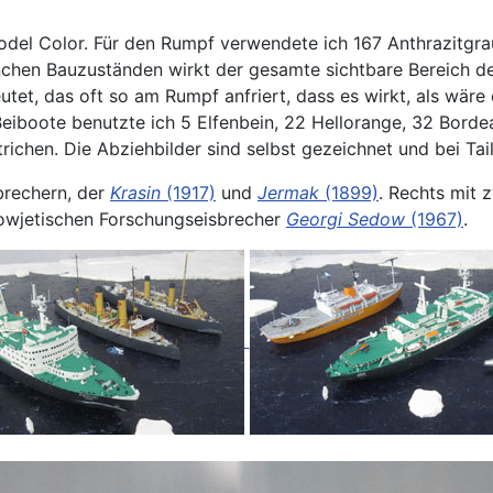
odel Color. Für den Rumpf verwendete ich 167 Anthrazitgra
hen Bauzuständen wirkt der gesamte sichtbare Bereich des
et, das oft so am Rumpf anfriert, dass es wirkt, als wäre
e Beiboote benutzte ich 5 Elfenbein, 22 Hellorange, 32 Bord
richen. Die Abziehbilder sind selbst gezeichnet und bei Ta
brechern, der
Krasin
(1917)
und
Jermak
(1899)
. Rechts mit 
wjetischen Forschungseisbrecher
Georgi Sedow
(1967)
.