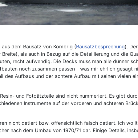
h aus dem Bausatz von Kombrig (
Bausatzbesprechung
). De
eite), als auch in Bezug auf die Detaillierung und die Qual
ten, recht aufwendig. Die Decks muss man alle dünner schl
ufbauten noch zusammen passen - was mir ehrlich gesagt ni
des Aufbaus und der achtere Aufbau mit seinen vielen einz
n Resin- und Fotoätzteile sind nicht nummeriert. Es gibt dur
rschiedenen Instrumente auf der vorderen und achteren Brüc
n nicht datiert bzw. offensichtlich falsch datiert. Ich wol
cher nach dem Umbau von 1970/71 dar. Einige Details, ins