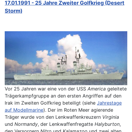
17.01.1991 - 25 Jahre Zweiter Golfkrieg (Desert
Storm)
Vor 25 Jahren war eine von der USS
America
geleitete
Trägerkampfgruppe an den ersten Angriffen auf den
Irak im Zweiten Golfkrieg beteiligt (siehe
Jahrestage
auf Modellmarine
). Der im Roten Meer agierende
Träger wurde von den Lenkwaffenkreuzern
Virginia
und
Normandy
, der Lenkwaffenfregatte
Halyburton
,
den Versorgern
Nitro
und
Kalamazoo
und zwei alten