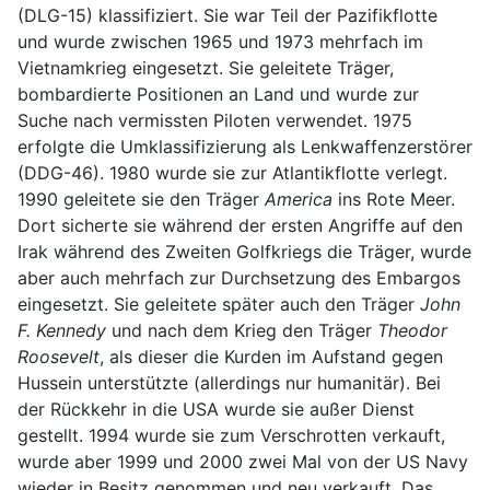
(DLG-15) klassifiziert. Sie war Teil der Pazifikflotte
und wurde zwischen 1965 und 1973 mehrfach im
Vietnamkrieg eingesetzt. Sie geleitete Träger,
bombardierte Positionen an Land und wurde zur
Suche nach vermissten Piloten verwendet. 1975
erfolgte die Umklassifizierung als Lenkwaffenzerstörer
(DDG-46). 1980 wurde sie zur Atlantikflotte verlegt.
1990 geleitete sie den Träger
America
ins Rote Meer.
Dort sicherte sie während der ersten Angriffe auf den
Irak während des Zweiten Golfkriegs die Träger, wurde
aber auch mehrfach zur Durchsetzung des Embargos
eingesetzt. Sie geleitete später auch den Träger
John
F. Kennedy
und nach dem Krieg den Träger
Theodor
Roosevelt
, als dieser die Kurden im Aufstand gegen
Hussein unterstützte (allerdings nur humanitär). Bei
der Rückkehr in die USA wurde sie außer Dienst
gestellt. 1994 wurde sie zum Verschrotten verkauft,
wurde aber 1999 und 2000 zwei Mal von der US Navy
wieder in Besitz genommen und neu verkauft. Das