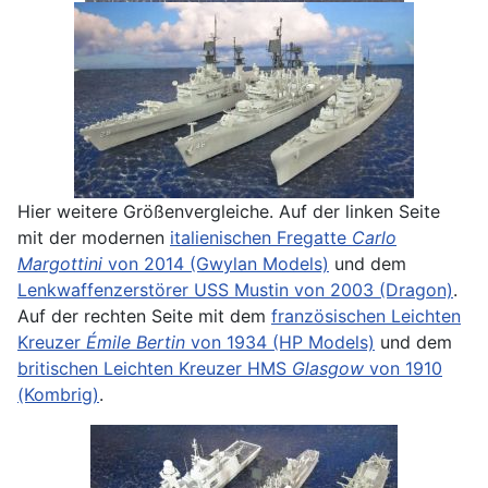
Hier weitere Größenvergleiche. Auf der linken Seite
mit der modernen
italienischen Fregatte
Carlo
Margottini
von 2014 (Gwylan Models)
und dem
Lenkwaffenzerstörer USS Mustin von 2003 (Dragon)
.
Auf der rechten Seite mit dem
französischen Leichten
Kreuzer
Émile Bertin
von 1934 (HP Models)
und dem
britischen Leichten Kreuzer HMS
Glasgow
von 1910
(Kombrig)
.