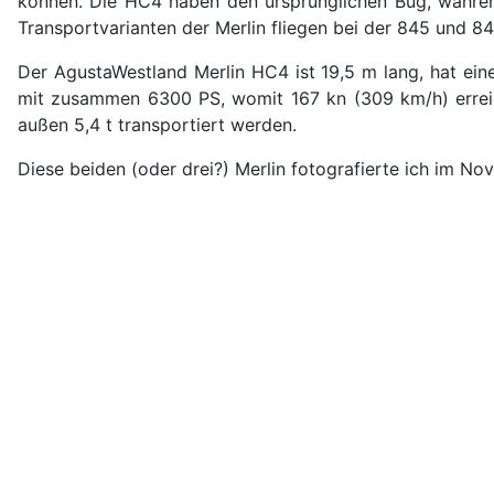
können. Die HC4 haben den ursprünglichen Bug, währen
Transportvarianten der Merlin fliegen bei der 845 und 84
Der AgustaWestland Merlin HC4 ist 19,5 m lang, hat ein
mit zusammen 6300 PS, womit 167 kn (309 km/h) erreic
außen 5,4 t transportiert werden.
Diese beiden (oder drei?) Merlin fotografierte ich im No