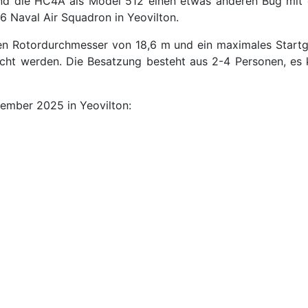
d die HC4A als Model 512 einen etwas anderen Bug mit 
6 Naval Air Squadron in Yeovilton.
en Rotordurchmesser von 18,6 m und ein maximales Startge
ht werden. Die Besatzung besteht aus 2-4 Personen, es k
vember 2025 in Yeovilton: