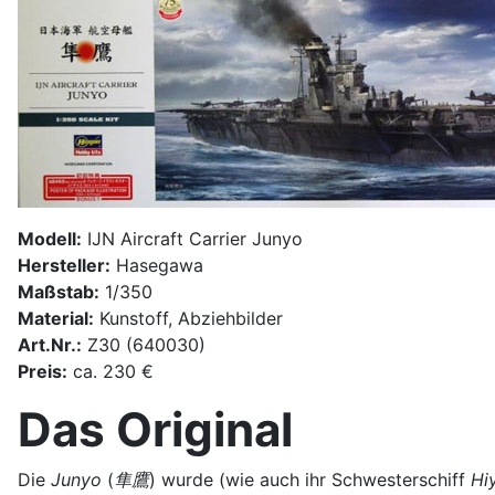
Modell:
IJN Aircraft Carrier Junyo
Hersteller:
Hasegawa
Maßstab:
1/350
Material:
Kunstoff, Abziehbilder
Art.Nr.:
Z30 (640030)
Preis:
ca. 230 €
Das Original
Die
Junyo
(
隼鷹
) wurde (wie auch ihr Schwesterschiff
Hi