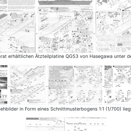
at erhältlichen Ätzteilplatine QG53 von Hasegawa unter de
hbilder in Form eines Schnittmusterbogens 1:1 (1/700) lieg