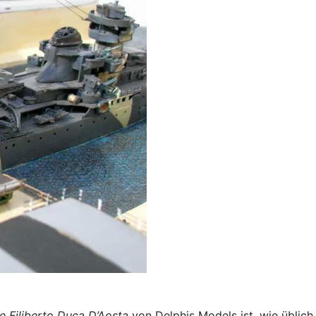
 Filiberto Duca D’Aosta
von Delphis Models ist, wie üblich,