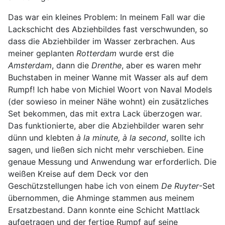
Das war ein kleines Problem: In meinem Fall war die
Lackschicht des Abziehbildes fast verschwunden, so
dass die Abziehbilder im Wasser zerbrachen. Aus
meiner geplanten
Rotterdam
wurde erst die
Amsterdam
, dann die
Drenthe
, aber es waren mehr
Buchstaben in meiner Wanne mit Wasser als auf dem
Rumpf! Ich habe von Michiel Woort von Naval Models
(der sowieso in meiner Nähe wohnt) ein zusätzliches
Set bekommen, das mit extra Lack überzogen war.
Das funktionierte, aber die Abziehbilder waren sehr
dünn und klebten
à
la minute,
à
la second
, sollte ich
sagen, und ließen sich nicht mehr verschieben. Eine
genaue Messung und Anwendung war erforderlich. Die
weißen Kreise auf dem Deck vor den
Geschützstellungen habe ich von einem
De Ruyter
-Set
übernommen, die Ahminge stammen aus meinem
Ersatzbestand. Dann konnte eine Schicht Mattlack
aufgetragen und der fertige Rumpf auf seine