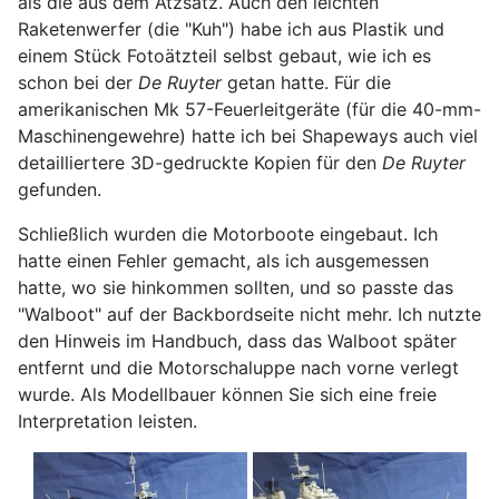
als die aus dem Ätzsatz. Auch den leichten
Raketenwerfer (die "Kuh") habe ich aus Plastik und
einem Stück Fotoätzteil selbst gebaut, wie ich es
schon bei der
De Ruyter
getan hatte. Für die
amerikanischen Mk 57-Feuerleitgeräte (für die 40-mm-
Maschinengewehre) hatte ich bei Shapeways auch viel
detailliertere 3D-gedruckte Kopien für den
De Ruyter
gefunden.
Schließlich wurden die Motorboote eingebaut. Ich
hatte einen Fehler gemacht, als ich ausgemessen
hatte, wo sie hinkommen sollten, und so passte das
"Walboot" auf der Backbordseite nicht mehr. Ich nutzte
den Hinweis im Handbuch, dass das Walboot später
entfernt und die Motorschaluppe nach vorne verlegt
wurde. Als Modellbauer können Sie sich eine freie
Interpretation leisten.