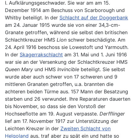
I. Aufklärungsgeschwader. Sie war am am 15.
Dezember 1914 am Beschuss von Scarborough und
Whitby beteiligt. In der
Schlacht auf der Doggerbank
am 24. Januar 1915 wurde sie von einer 34,3-cm-
Granate getroffen, während sie selbst den britischen
Schlachtkreuzer HMS
Lion
schwer beschädigte. Am
24. April 1916 beschoss sie Lowestoft und Yarmouth.
In der
Skagerrakschlacht
am 31. Mai und 1. Juni 1916
war sie an der Versenkung der Schlachtkreuzer HMS
Queen Mary
und HMS
Invincible
beteiligt. Sie selbst
wurde aber auch schwer von 17 schweren und 9
mittleren Granaten getroffen, u.a. brannten die
achteren beiden Türme aus. 157 Mann der Besatzung
starben und 26 verwundet. Ihre Reparaturen dauerten
bis November, so dass sie den Vorstoß der
Hochseeflotte am 19. August verpasste.
Derfflinger
lief am 17. November 1917 zur Unterstützung der
Leichten Kreuzer in der
Zweiten Schlacht von
Helgoland
aus, traf aber zu spät ein und hatte so