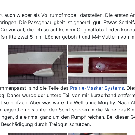
n
, auch wieder als Vollrumpfmodell darstellen. Die ersten A
ngen. Die Passgenauigkeit ist generell gut. Etwas Schleif
e Gravur auf, die ich so auf keinem Originalfoto finden kon
ffsmitte zwei 5 mm-Löcher gebohrt und M4-Muttern von inn
ammenpasst, sind die Teile des
Prairie-Masker Systems
. Di
eg. Daher wurde der untere Teil von mir kurzerhand entfer
t so einfach. Aber was wäre die Welt ohne Murphy. Nach Ab
 eigentlich bis unter den Schiffsboden in die Nähe des Kie
ringen, die einmal ganz um den Rumpf reichen. Bei dieser G
 Beschädigung durch Treibgut schützen.