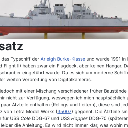
satz
t das Typschiff der
Arleigh Burke-Klasse
und wurde 1991 in D
nd Flight II) haben zwar ein Flugdeck, aber keinen Hangar. 
schrauber eingeführt wurde. Da es sich um moderne Schiffe 
er weiten Verbreitung von Digitalkameras.
 jedoch mit einer Mischung verschiedener früher Baustände 
 mir nicht zur Verfügung, weswegen ich mich hauptsächlich 
paar Ätzteile enthalten (Relings und Leitern), diese sind j
atz von Tetra Model Works (
35007
) gegönnt. Die Ätzteile si
h für USS
Cole
DDG-67 und USS
Hopper
DDG-70 (späterer 
st leider die Anleitung. Es wird nicht immer klar, was wohin