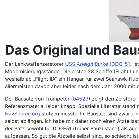
Das Original und Bau
Der Lenkwaffenzerstörer
USS
Arleigh Burke
(DDG-51)
is
Modernisierungsstände. Die ersten 28 Schiffe (Flight I u
weshalb ab „Flight IIA“ ein Hangar für zwei Seahawk-Hub
allermeisten davon aber leider nach dem Jahr 2000 mit d
Der Bausatz von Trumpeter (
04523
) zeigt den Zerstörer
Referenzmaterial leider knapp. Spezielle Literatur stand
NavSource.org
stützen musste. Im Bausatz sind zwar ein 
selbst ablängen. Ich habe mir daher noch einen Ätzteils
der Satz sowohl für DDG-51 (früher Bauzustand) als auc
aufpassen. So gut die Ätzteile selbst sind, so schlecht i