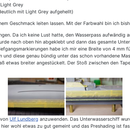
Light Grey
utlich mit Light Grey aufgehellt)
m Geschmack leiten lassen. Mit der Farbwahl bin ich bisher 
gen. Da ich keine Lust hatte, den Wasserpass aufwändig a
urde nach oben hin abgeklebt und dann das gesamte Unterwa
Tiefgangsmarkierungen habe ich mir eine Breite von 4 mm
ten und diese genau bündig unter das schon vorhandene Mas
ß etwas breiter angestückelt. Der Stoß zwischen den Tapes
k von
Ulf Lundberg
anzuwenden. Das Unterwasserschiff wurd
s hier wohl etwas zu gut gemeint und das Preshading ist f