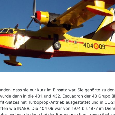
den, dass sie nur kurz im Einsatz war. Sie gehörte zu den
0, wurde dann in die 431. und 432. Escuadron der 43 Grupo ü
ofit-Satzes mit Turboprop-Antrieb ausgestattet und in CL-2
haften wie INAER. Die 404 09 war von 1974 bis 1977 im Diens
unter und wurde dann bei der Bergungsaktion irreversibel 