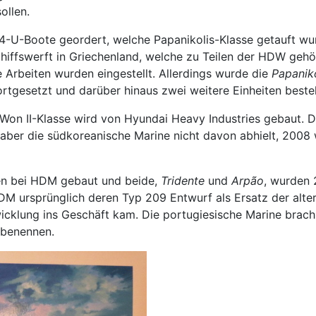
ollen.
214-U-Boote geordert, welche Papanikolis-Klasse getauft w
hiffswerft in Griechenland, welche zu Teilen der HDW gehö
e Arbeiten wurden eingestellt. Allerdings wurde die
Papaniko
tgesetzt und darüber hinaus zwei weitere Einheiten bestel
 Won II-Klasse wird von Hyundai Heavy Industries gebaut.
 aber die südkoreanische Marine nicht davon abhielt, 2008
en bei HDM gebaut und beide,
Tridente
und
Arpão
, wurden 
 ursprünglich deren Typ 209 Entwurf als Ersatz der alter
twicklung ins Geschäft kam. Die portugiesische Marine bra
 benennen.