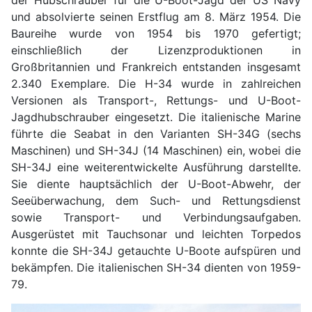
der Hubschrauber für die U-Boot-Jagd der US Navy
und absolvierte seinen Erstflug am 8. März 1954. Die
Baureihe wurde von 1954 bis 1970 gefertigt;
einschließlich der Lizenzproduktionen in
Großbritannien und Frankreich entstanden insgesamt
2.340 Exemplare. Die H-34 wurde in zahlreichen
Versionen als Transport-, Rettungs- und U-Boot-
Jagdhubschrauber eingesetzt. Die italienische Marine
führte die Seabat in den Varianten SH-34G (sechs
Maschinen) und SH-34J (14 Maschinen) ein, wobei die
SH-34J eine weiterentwickelte Ausführung darstellte.
Sie diente hauptsächlich der U-Boot-Abwehr, der
Seeüberwachung, dem Such- und Rettungsdienst
sowie Transport- und Verbindungsaufgaben.
Ausgerüstet mit Tauchsonar und leichten Torpedos
konnte die SH-34J getauchte U-Boote aufspüren und
bekämpfen. Die italienischen SH-34 dienten von 1959-
79.