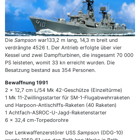
Die
Sampson
war133,2 m lang, 14,3 m breit und
verdrängte 4526 t. Der Antrieb erfolgte über vier
Kessel und zwei Dampfturbinen, die insgesamt 70 000
PS leisteten, womit 33 kn erreicht wurden. Die
Besatzung bestand aus 354 Personen.
Bewaffnung 1991
2 x 12,7 cm L/54 Mk 42-Geschütze (Einzeltürme)
1 Mk 11-Zwillingsstarter für SM-1-Flugabwehrraketen
und Harpoon-Antischiffs-Raketen (40 Raketen)
1 Achtfach-ASROC-U-Jagd-Raketenstarter
6 x 32,4 cm-Torpedorohre
Der Lenkwaffenzerstörer USS
Sampson
(DDG-10)
wurde 1959-61 von den Bath Iron Works in Bath