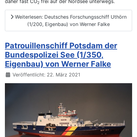
daher fast CO
frei auf der Nordsee unterwegs.
2
Weiterlesen: Deutsches Forschungsschiff Uthörn
(1/200, Eigenbau) von Werner Falke
Patrouillenschiff Potsdam der
Bundespolizei See (1/350,
Eigenbau) von Werner Falke
Details
Veröffentlicht: 22. März 2021