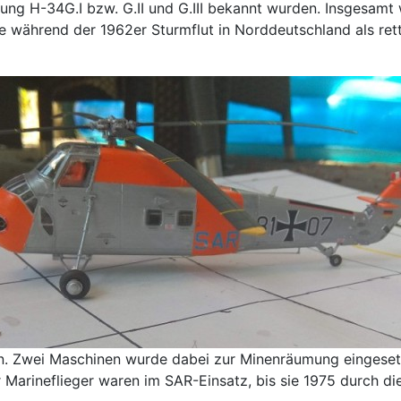
nung H-34G.I bzw. G.II und G.III bekannt wurden. Insgesam
e während der 1962er Sturmflut in Norddeutschland als ret
in. Zwei Maschinen wurde dabei zur Minenräumung eingesetz
 Marineflieger waren im SAR-Einsatz, bis sie 1975 durch d