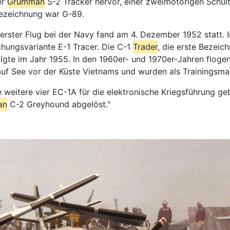
er
Grumman
S-2 Tracker hervor, einer zweimotorigen Schul
bezeichnung war G-89.
 erster Flug bei der Navy fand am 4. Dezember 1952 statt. 
hungsvariante E-1 Tracer. Die C-1
Trader
, die erste Bezeic
folgte im Jahr 1955. In den 1960er- und 1970er-Jahren flog
auf See vor der Küste Vietnams und wurden als Trainingsma
 weitere vier EC-1A für die elektronische Kriegsführung ge
an
C-2 Greyhound abgelöst."