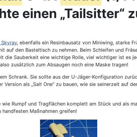
te einen „Tailsitter“ 
 Skyray
, ebenfalls ein Resinbausatz von Miniwing, starke F
it auf den Basteltisch zu nehmen. Beim Schleifen und Fräs
t die Sauberkeit eine wichtige Rolle, viel wichtiger ist es
r also zusätzlich zum Absaugen noch eine Maske tragen!
nem Schrank. Sie sollte aus der U-Jäger-Konfiguration zurü
der Version als „Salt One“ zu bauen, wie sie seinerzeit auf d
 wie Rumpf und Tragflächen komplett am Stück und als mass
ht zu handfesten Maßnahmen greifen!