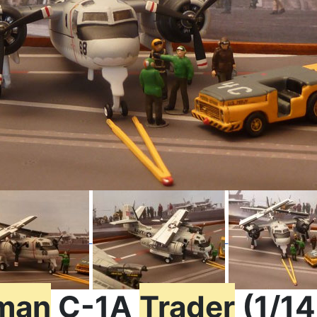
man
C-1A
Trader
(1/14