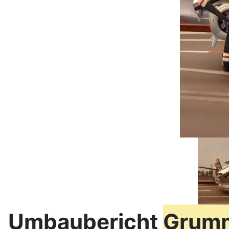
Umbaubericht
Grum