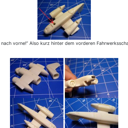
ht nach vorne!“ Also kurz hinter dem vorderen Fahrwerksscha