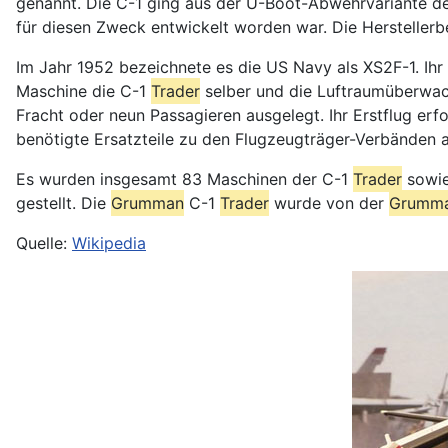
genannt. Die C-1 ging aus der U-Boot-Abwehrvariante d
für diesen Zweck entwickelt worden war. Die Hersteller
Im Jahr 1952 bezeichnete es die US Navy als XS2F-1. Ihr
Maschine die C-1
Trader
selber und die Luftraumüberwac
Fracht oder neun Passagieren ausgelegt. Ihr Erstflug er
benötigte Ersatzteile zu den Flugzeugträger-Verbänden 
Es wurden insgesamt 83 Maschinen der C-1
Trader
sowie
gestellt. Die
Grumman
C-1
Trader
wurde von der
Grumm
Quelle:
Wikipedia