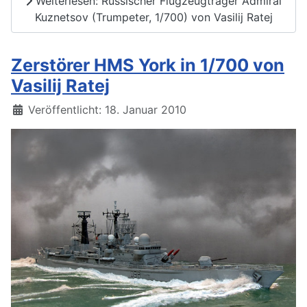
Weiterlesen: Russischer Flugzeugträger Admiral
Kuznetsov (Trumpeter, 1/700) von Vasilij Ratej
Zerstörer HMS York in 1/700 von
Vasilij Ratej
Details
Veröffentlicht: 18. Januar 2010