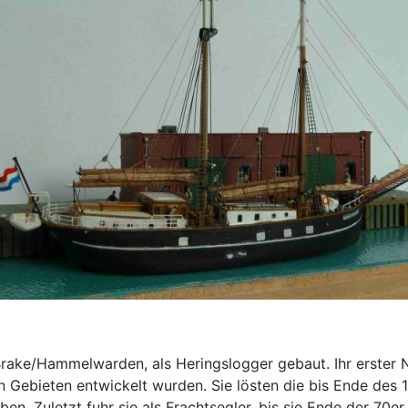
 Brake/Hammelwarden, als Heringslogger gebaut. Ihr erste
nen Gebieten entwickelt wurden. Sie lösten die bis Ende de
en. Zuletzt fuhr sie als Frachtsegler, bis sie Ende der 70e