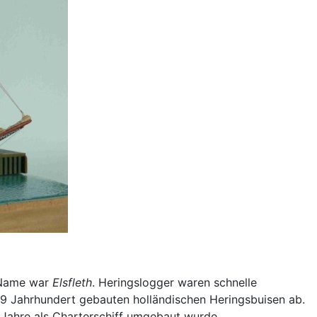
r Name war
Elsfleth
. Heringslogger waren schnelle
s 19 Jahrhundert gebauten holländischen Heringsbuisen ab.
r Jahre als Charterschiff umgebaut wurde.