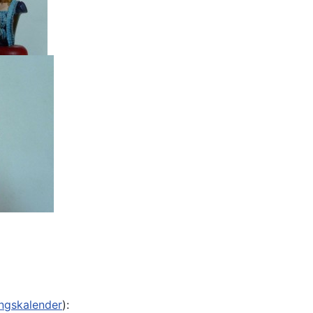
ungskalender
):