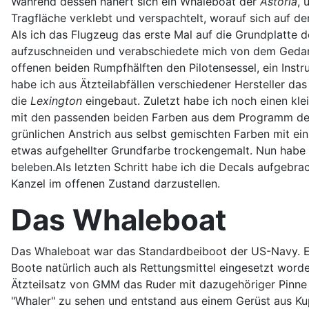
Während dessen nähert sich ein Whaleboat der
Astoria
, 
Tragfläche verklebt und verspachtelt, worauf sich auf de
Als ich das Flugzeug das erste Mal auf die Grundplatte d
aufzuschneiden und verabschiedete mich von dem Gedan
offenen beiden Rumpfhälften den Pilotensessel, ein Instr
habe ich aus Ätzteilabfällen verschiedener Hersteller 
die
Lexington
eingebaut. Zuletzt habe ich noch einen kle
mit den passenden beiden Farben aus dem Programm der Wh
grünlichen Anstrich aus selbst gemischten Farben mit ein
etwas aufgehellter Grundfarbe trockengemalt. Nun habe
beleben.Als letzten Schritt habe ich die Decals aufgebra
Kanzel im offenen Zustand darzustellen.
Das Whaleboat
Das Whaleboat war das Standardbeiboot der US-Navy. Es d
Boote natürlich auch als Rettungsmittel eingesetzt wor
Ätzteilsatz von GMM das Ruder mit dazugehöriger Pinne 
"Whaler" zu sehen und entstand aus einem Gerüst aus Kupf