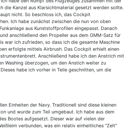
. Ich habe den Rumpf des Flugzeuges zusammen mit der
h die Kanzel aus Klarsichtmaterial gesetzt werden sollte.
haupt nicht. So beschloss ich, das Cockpit
hen. Ich habe zunächst zwischen die nun von oben
 Funkanlage aus Kunststoffprofilen eingepasst. Danach
t und anschließend den Propeller aus dem GMM-Satz für
is war ich zufrieden, so dass ich die gesamte Maschine
 erfolgte mittels Airbrush. Das Cockpit erhielt einen
nstrumentenbrett. Anschließend habe ich den Anstrich mit
en Washing überzogen, um den Anstich weiter zu
Dieses habe ich vorher in Teile geschnitten, um die
n Einheiten der Navy. Traditionell sind diese kleinen
ton
und wurde zum Teil umgebaut. Ich habe aus dem
s Bootes aufgesetzt. Dieser war auf vielen der
ßleim verbunden, was ein relativ einheitliches "Zelt"