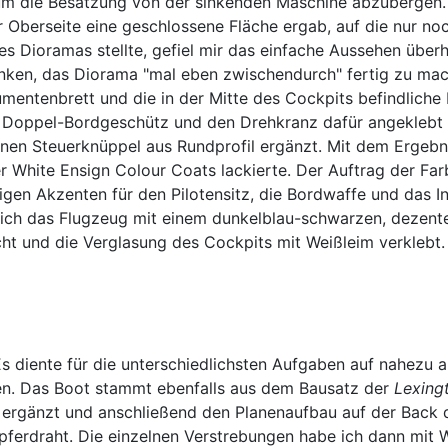
um die Besatzung von der sinkenden Maschine abzubergen
r Oberseite eine geschlossene Fläche ergab, auf die nur noc
es Dioramas stellte, gefiel mir das einfache Aussehen über
ken, das Diorama "mal eben zwischendurch" fertig zu mac
umentenbrett und die in der Mitte des Cockpits befindliche
das Doppel-Bordgeschütz und den Drehkranz dafür angekleb
inen Steuerknüppel aus Rundprofil ergänzt. Mit dem Ergebn
ite Ensign Colour Coats lackierte. Der Auftrag der Farben
igen Akzenten für den Pilotensitz, die Bordwaffe und das I
 ich das Flugzeug mit einem dunkelblau-schwarzen, dezent
cht und die Verglasung des Cockpits mit Weißleim verklebt. 
iente für die unterschiedlichsten Aufgaben auf nahezu alle
den. Das Boot stammt ebenfalls aus dem Bausatz der
Lexing
ergänzt und anschließend den Planenaufbau auf der Back de
erdraht. Die einzelnen Verstrebungen habe ich dann mit Wei