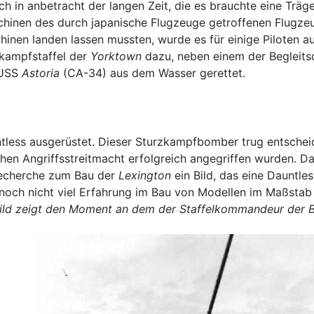
h in anbetracht der langen Zeit, die es brauchte eine Trä
hinen des durch japanische Flugzeuge getroffenen Flugz
inen landen lassen mussten, wurde es für einige Piloten au
kampfstaffel der
Yorktown
dazu, neben einem der Begleit
 USS
Astoria
(CA-34) aus dem Wasser gerettet.
less ausgerüstet. Dieser Sturzkampfbomber trug entschei
schen Angriffsstreitmacht erfolgreich angegriffen wurden
 Recherche zum Bau der
Lexington
ein Bild, das eine Dauntle
 noch nicht viel Erfahrung im Bau von Modellen im Maßstab 
ild zeigt den Moment an dem der Staffelkommandeur der 